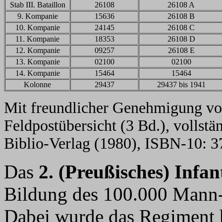
Stab III. Bataillon
26108
26108 A
9. Kompanie
15636
26108 B
10. Kompanie
24145
26108 C
11. Kompanie
18353
26108 D
12. Kompanie
09257
26108 E
13. Kompanie
02100
02100
14. Kompanie
15464
15464
Kolonne
29437
29437 bis 1941
Mit freundlicher Genehmigung vo
Feldpostübersicht (3 Bd.), vollst
Biblio-Verlag (1980), ISBN-10: 
Das
2. (Preußisches) Infa
Bildung des 100.000 Mann-
Dabei wurde das Regiment 