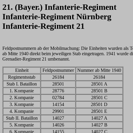
21. (Bayer.) Infanterie-Regiment
Infanterie-Regiment Nürnberg
Infanterie-Regiment 21
Feldpostnummern ab der Mobilmachung: Die Einheiten wurden als Tei
ab Mitte 1940 direkt beim jeweiligen Stab eingetragen. 1941 wurde d
Grenadier-Regiment 21 umbenannt.
Einheit
Feldpostnummer
Nummer ab Mitte 1940
Regimentsstab
26184
26184
Stab I. Bataillon
28501
28501 A
1. Kompanie
28776
28501 B
2. Kompanie
02784
28501 C
3. Kompanie
14154
28501 D
4. Kompanie
29901
28501 E
Stab II. Bataillon
14027
14027 A
5. Kompanie
14026
14027 B
6. Kompanie
14155
14027 C