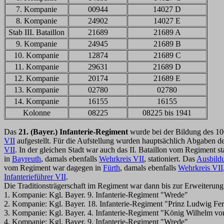
7. Kompanie
00944
14027 D
8. Kompanie
24902
14027 E
Stab III. Bataillon
21689
21689 A
9. Kompanie
24945
21689 B
10. Kompanie
12874
21689 C
11. Kompanie
29631
21689 D
12. Kompanie
20174
21689 E
13. Kompanie
02780
02780
14. Kompanie
16155
16155
Kolonne
08225
08225 bis 1941
Das
21. (Bayer.) Infanterie-Regiment
wurde bei der Bildung des 1
VII
aufgestellt. Für die Aufstellung wurden hauptsächlich Abgaben 
VII
. In der gleichen Stadt war auch das II. Bataillon vom Regiment s
in
Bayreuth
, damals ebenfalls
Wehrkreis VII
, stationiert. Das
Ausbildu
vom Regiment war dagegen in
Fürth
, damals ebenfalls
Wehrkreis VII
Infanterieführer VII
.
Die Traditionsträgerschaft im Regiment war dann bis zur Erweiterung 
1. Kompanie: Kgl. Bayer. 9. Infanterie-Regiment "Wrede"
2. Kompanie: Kgl. Bayer. 18. Infanterie-Regiment "Prinz Ludwig Fe
3. Kompanie: Kgl. Bayer. 4. Infanterie-Regiment "König Wilhelm v
4. Kompanie: Kgl. Bayer. 9. Infanterie-Regiment "Wrede"