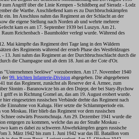
 zum Angriff über die Linie Kempen - Schildberg auf Sieradz - Lodz
ptember die Warthe. Anschließend kam es zu Durchbruchskämpfen
dz ein. Im Anschluss nahm das Regiment an der Schlacht an der
rkow die eigene Stellung nach Norden ab und wehrte mehrere
n Gefecht kam es am 17. September 1939 bei Luszyn. Am 21.
den Raum Reichenbach - Baumholder verlegt wurde. Während des
12. Mai kämpfte das Regiment drei Tage lang in den Wäldern
sätzen des Regiments während der ersteb Phase des Westfeldzuges
. - 13. Juni nahm das Regiment an der Durchbruchsschlacht durch die
 durch die Champagne und ab dem 18. Juni an der Cote d'Or.
, das "Unternehmen Seelöwe" vorzubereiten. Am 17. November 1940
6
der
99. leichten Infanterie-Division
abgegeben. Die abgegebenen
941 trat das Regiment, zunächst als Reserve der 4. Armee, zum
über Slonim - Baranowicze bis an den Dnjepr, der bei Stary-Bychow
1 griff es in Richtung Gomel an, das am 19. August erobert wurde.
ier eingesetzten russischen Verbände drehte das Regiment nach
die Einnahme von Kaluga. Hier setzte die Schlammperiode ein.
h von Moskau. Hier blieb das Regiment vor dem russischen
n Schnee ostwärts Possotschnaja. Am 29. Dezember 1941 wurde die
sion entgegen zu kommen, welche das au der Straße Moskau -
arowo kam es dabei zu schweren Abwehrkämpfen gegen russische
Vom 3. März 1942 bis zum 1. Juni 1942 war das III. Bataillon vom
ch in den Raum Brest - Lorient verlegt. Am 15. Oktober 1942