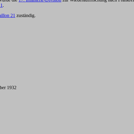
21
.
aillon 21
zuständig.
ober 1932