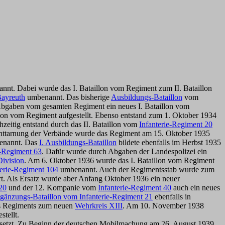
nt. Dabei wurde das I. Bataillon vom Regiment zum II. Bataillon
Bayreuth
umbenannt. Das bisherige
Ausbildungs-Bataillon
vom
bgaben vom gesamten Regiment ein neues I. Bataillon vom
on vom Regiment aufgestellt.
Ebenso entstand zum 1. Oktober 1934
chzeitig entstand durch das II. Bataillon vom
Infanterie-Regiment 20
 Enttarnung der Verbände wurde das Regiment am 15. Oktober 1935
nannt.
Das
I.
Ausbildungs-Bataillon
bildete ebenfalls im Herbst 1935
e-Regiment 63
. Dafür wurde durch Abgaben der Landespolizei ein
Division
. Am 6. Oktober 1936 wurde das I. Bataillon vom Regiment
terie-Regiment 104
umbenannt. Auch der Regimentsstab wurde zum
t. Als Ersatz wurde aber Anfang Oktober 1936 ein neuer
20
und der 12. Kompanie vom
Infanterie-Regiment 40
auch ein neues
gänzungs-Bataillon vom Infanterie-Regiment 21
ebenfalls in
des Regiments zum neuen
Wehrkreis XIII
. Am 10. November 1938
stellt.
setzt. Zu Beginn der deutschen Mobilmachung am 26. August 1939