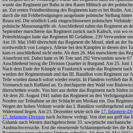
wurde das Regiment per Bahn in den Raum Militsch an der polnischen
an. Zur ersten Feindberührung des Regiments kam es bei Bralin. Am
durch die mit Feldbefestigungen ausgebaute polnische Stellung hint
Bzura teil. Die nördlich Lodz eingeschlossenen polnischen Verbände
polnische Massenangriffe ab. Anschließend nahm das Regiment an de
September marschierte das Regiment zurück nach Kalisch, von wo e
Polenfeldzuges hatte das Regiment 80 Gefallene, 239 Verwundete un
Am 10. Mai 1940 überschritt das Regiment die Mosel, stieß an der 
nordwestlich von Longwy. Alleine bei den Kämpfen in diesen drei T
kam es anschließend nicht mehr. Ab dem 26. Mai marschierte das R
Aisnefront teil. Dabei hatte es 96 Tote und 292 Verwundete sowie 6
Anschließend bezog die Division Quartier in Burgund. Am 25. Juni 1
Nach dem Ende der Kämpfe in Frankreich wurde das Regiment nach F
wurden der Regimentsstab und das III. Bataillon vom Regiment zur A
Teile wurden danach sofort wieder ersetzt. In Flandern verblieb das 
Vormarsch nach Rußland an. Es durchquerte den Wald von Bialowicze
überschritten wurde. Von hier aus drehte das Regiment nach Süden zu
Ab dem 20. August 1941 nahm das Regiment an den Verfolgungskämpf
Norden zur Teilnahme an der Schlacht um Moskau ein. Das Regiment 
Wegen der hohen Verluste wurde das I. Bataillon vorübergehend aufg
Widerstand liegen. Am 23. Dezember setzte sich die
17. Infanterie-Di
17. Infanterie-Division
nach Juchnow verlegt. Von dort aus griff das
Gshatsk nach Westen durchgebrochene 33. sowjetische mechanische 
Ausbruchsversuche. Erst die einsetzende Schlammperiode lies die Käm
Regiment wegen schwerer Verluste aufgelöst. Ab dem 10. Mai 1942