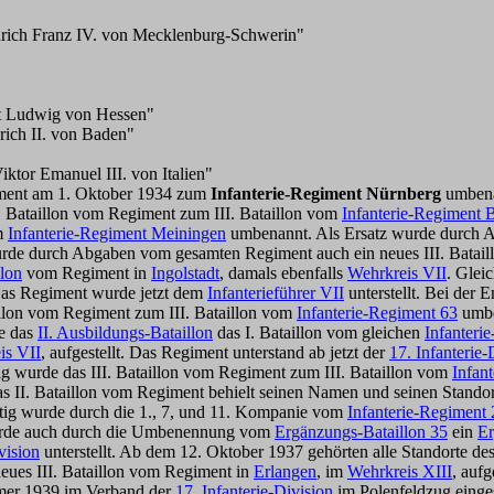
drich Franz IV. von Mecklenburg-Schwerin"
st Ludwig von Hessen"
rich II. von Baden"
ktor Emanuel III. von Italien"
iment am 1. Oktober 1934 zum
Infanterie-Regiment Nürnberg
umbenan
 Bataillon vom Regiment zum III. Bataillon vom
Infanterie-Regiment 
om
Infanterie-Regiment Meiningen
umbenannt. Als Ersatz wurde durch A
de durch Abgaben vom gesamten Regiment auch ein neues III. Bataill
lon
vom Regiment in
Ingolstadt
, damals ebenfalls
Wehrkreis VII
. Glei
Das Regiment wurde jetzt dem
Infanterieführer VII
unterstellt. Bei der
llon vom Regiment zum III. Bataillon vom
Infanterie-Regiment 63
umbe
te das
II.
Ausbildungs-Bataillon
das I. Bataillon vom gleichen
Infanteri
is VII
, aufgestellt. Das Regiment unterstand ab jetzt der
17. Infanterie-
g wurde das III. Bataillon vom Regiment zum III. Bataillon vom
Infan
s II. Bataillon vom Regiment behielt seinen Namen und seinen Standor
itig wurde durch die 1., 7, und 11. Kompanie vom
Infanterie-Regiment 
urde auch durch die Umbenennung vom
Ergänzungs-Bataillon 35
ein
Er
vision
unterstellt. Ab dem 12. Oktober 1937 gehörten alle Standorte 
eues III. Bataillon vom Regiment in
Erlangen
, im
Wehrkreis XIII
, aufge
mer 1939 im Verband der
17. Infanterie-Division
im Polenfeldzug einge