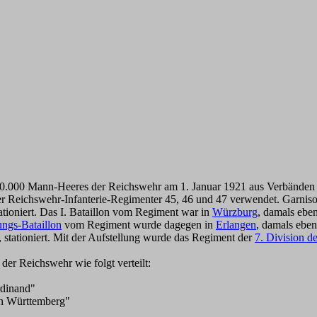
00.000 Mann-Heeres der Reichswehr am 1. Januar 1921 aus Verbänden
der Reichswehr-Infanterie-Regimenter 45, 46 und 47 verwendet. Garnis
tationiert. Das I. Bataillon vom Regiment war in
Würzburg
, damals eben
ngs-Bataillon
vom Regiment wurde dagegen in
Erlangen
, damals eben
, stationiert. Mit der Aufstellung wurde das Regiment der
7. Division d
der Reichswehr wie folgt verteilt:
rdinand"
on Württemberg"