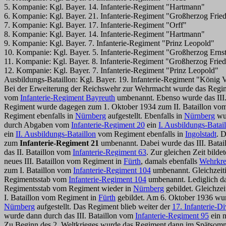
5. Kompanie: Kgl. Bayer. 14. Infanterie-Regiment "Hartmann"
6. Kompanie: Kgl. Bayer. 21. Infanterie-Regiment "Großherzog Frie
7. Kompanie: Kgl. Bayer. 17. Infanterie-Regiment "Orff"
8. Kompanie: Kgl. Bayer. 14. Infanterie-Regiment "Hartmann"
9. Kompanie: Kgl. Bayer. 7. Infanterie-Regiment "Prinz Leopold"
10. Kompanie: Kgl. Bayer. 5. Infanterie-Regiment "Großherzog Ern
11. Kompanie: Kgl. Bayer. 8. Infanterie-Regiment "Großherzog Fried
12. Kompanie: Kgl. Bayer. 7. Infanterie-Regiment "Prinz Leopold"
Ausbildungs-Bataillon: Kgl. Bayer. 19. Infanterie-Regiment "König Vi
Bei der Erweiterung der Reichswehr zur Wehrmacht wurde das Reg
vom
Infanterie-Regiment Bayreuth
umbenannt. Ebenso wurde das III.
Regiment wurde dagegen zum 1. Oktober 1934 zum
II. Bataillon v
Regiment ebenfalls in
Nürnberg
aufgestellt. Ebenfalls in
Nürnberg
wur
durch Abgaben vom
Infanterie-Regiment 20
ein
I.
Ausbildungs-Batail
ein
II.
Ausbildungs-Bataillon
vom Regiment ebenfalls in
Ingolstadt
. 
zum
Infanterie-Regiment 21
umbenannt. Dabei wurde das III. Batai
das II. Bataillon vom
Infanterie-Regiment 63
. Zur gleichen Zeit bilde
neues III. Bataillon vom Regiment in
Fürth
, damals ebenfalls
Wehrkre
zum I. Bataillon vom
Infanterie-Regiment 104
umbenannt. Gleichzeiti
Regimentsstab vom
Infanterie-Regiment 104
umbenannt. Lediglich da
Regimentsstab vom Regiment wieder i
n
Nürnberg
gebildet. Gleichze
I. Bataillon vom Regiment
in
Fürth
gebildet. Am 6. Oktober 1936 w
Nürnberg
aufgestellt. Das Regiment blieb weiter der
17. Infanterie-Di
wurde dann durch das III. Bataillon vom
Infanterie-Regiment 95
ein n
Zu Beginn des 2. Weltkrieges wurde das Regiment dann im Spätsom