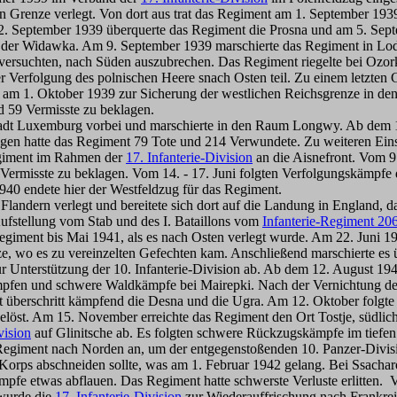
 Grenze verlegt. Von dort aus trat das Regiment am 1. September 1939
 2. September 1939 überquerte das Regiment die Prosna und am 5. Se
er der Widawka. Am 9. September 1939 marschierte das Regiment in Lo
 versuchten, nach Süden auszubrechen. Das Regiment riegelte bei Ozo
r Verfolgung des polnischen Heere snach Osten teil. Zu einem letzte
s am 1. Oktober 1939 zur Sicherung der westlichen Reichsgrenze in 
d 59 Vermisste zu beklagen.
Stadt Luxemburg vorbei und marschierte in den Raum Longwy. Ab dem 
agen hatte das Regiment 79 Tote und 214 Verwundete. Zu weiteren Ein
egiment im Rahmen der
17. Infanterie-Division
an die Aisnefront. Vom 9
7 Vermisste zu beklagen. Vom 14. - 17. Juni folgten Verfolgungskämpfe
940 endete hier der Westfeldzug für das Regiment.
landern verlegt und bereitete sich dort auf die Landung in England
ufstellung vom Stab und des I. Bataillons vom
Infanterie-Regiment 20
Regiment bis Mai 1941, als es nach Osten verlegt wurde. Am 22. Juni 1
, wo es zu vereinzelten Gefechten kam. Anschließend marschierte es 
r Unterstützung der 10. Infanterie-Division ab. Ab dem 12. August 194
en und schwere Waldkämpfe bei Mairepki. Nach der Vernichtung der h
überschritt kämpfend die Desna und die Ugra. Am 12. Oktober folgte 
elöst. Am 15. November erreichte das Regiment den Ort Tostje, südlic
vision
auf Glinitsche ab. Es folgten schwere Rückzugskämpfe im tiefe
 Regiment nach Norden an, um der entgegenstoßenden 10. Panzer-Divi
Korps abschneiden sollte, was am 1. Februar 1942 gelang. Bei Ssach
pfe etwas abflauen. Das Regiment hatte schwerste Verluste erlitten. 
 wurde die
17. Infanterie-Division
zur Wiederauffrischung nach Frankrei