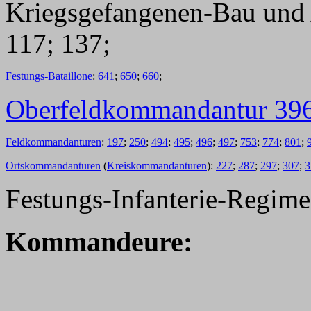
Kriegsgefangenen-Bau und A
117; 137;
Festungs-Bataillone
:
641
;
650
;
660
;
Oberfeldkommandantur 39
Feldkommandanturen
:
197
;
250
;
494
;
495
;
496
;
497
;
753
;
774
;
801
;
Ortskommandanturen
(
Kreiskommandanturen
):
227
;
287
;
297
;
307
;
3
Festungs-Infanterie-Regime
Kommandeure: