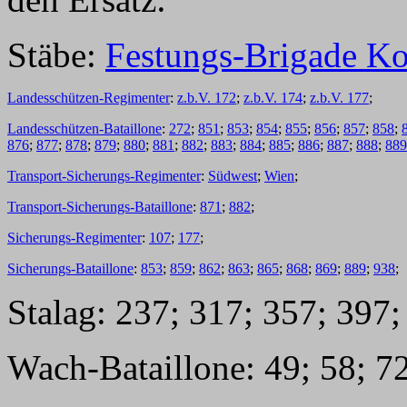
Stäbe:
Festungs-Brigade Ko
Landesschützen-Regimenter
:
z.b.V. 172
;
z.b.V. 174
;
z.b.V. 177
;
Landesschützen-Bataillone
:
272
;
851
;
853
;
854
;
855
;
856
;
857
;
858
;
876
;
877
;
878
;
879
;
880
;
881
;
882
;
883
;
884
;
885
;
886
;
887
;
888
;
889
Transport-Sicherungs-Regimenter
:
Südwest
;
Wien
;
Transport-Sicherungs-Bataillone
:
871
;
882
;
Sicherungs-Regimenter
:
107
;
177
;
Sicherungs-Bataillone
:
853
;
859
;
862
;
863
;
865
;
868
;
869
;
889
;
938
;
Stalag: 237; 317; 357; 397;
Wach-Bataillone: 49; 58; 7