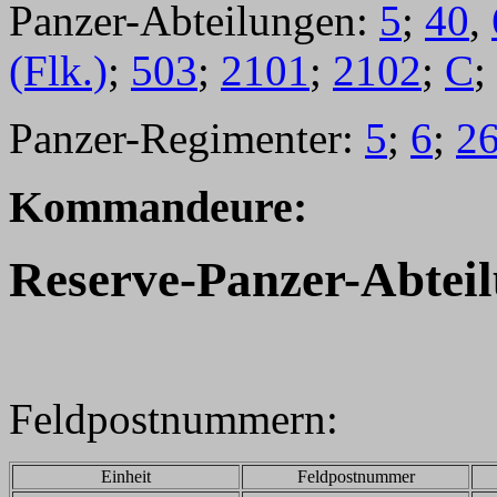
Panzer-Abteilungen:
5
;
40
,
(Flk.)
;
503
;
2101
;
2102
;
C
;
Panzer-Regimenter:
5
;
6
;
2
Kommandeure:
Reserve-
Panzer-Abteil
Feldpostnummern:
Einheit
Feldpostnummer