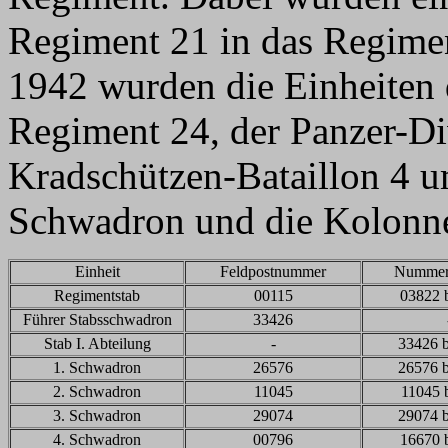
Regiment 21 in das Regimen
1942 wurden die Einheiten 
Regiment 24, der Panzer-D
Kradschützen-Bataillon 4 u
Schwadron und die Kolonne
Einheit
Feldpostnummer
Nummer
Regimentstab
00115
03822 
Führer Stabsschwadron
33426
Stab I. Abteilung
-
33426 b
1. Schwadron
26576
26576 b
2. Schwadron
11045
11045 
3. Schwadron
29074
29074 b
4. Schwadron
00796
16670 