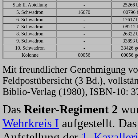
Stab II. Abteilung
-
25266 b
5. Schwadron
16670
00796 
6. Schwadron
-
17617 b
7. Schwadron
-
08212 
8. Schwadron
-
26322 b
9. Schwadron
-
33893 b
10. Schwadron
-
33426 ge
Kolonne
00056
00056 ge
Mit freundlicher Genehmigung vo
Feldpostübersicht (3 Bd.), vollst
Biblio-Verlag (1980), ISBN-10: 
Das
Reiter-Regiment 2
wur
Wehrkreis I
aufgestellt. Da
Aufstellung der
1. Kavaller