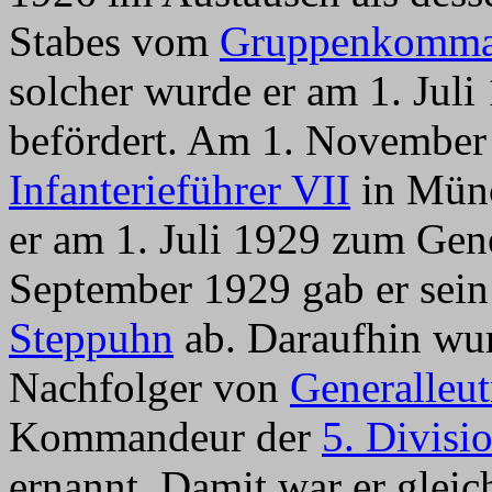
Stabes vom
Gruppenkomma
solcher wurde er am 1. Jul
befördert. Am 1. November
Infanterieführer VII
in Münc
er am 1. Juli 1929 zum Gene
September 1929 gab er se
Steppuhn
ab. Daraufhin wur
Nachfolger von
Generalleu
Kommandeur der
5. Divisi
ernannt. Damit war er gleic