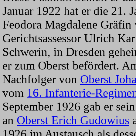
Januar 1922 hat er die 21. 
Feodora Magdalene Gräfin 
Gerichtsassessor Ulrich Ka
Schwerin, in Dresden gehei
er zum Oberst befördert. Am
Nachfolger von
Oberst Joh
vom
16. Infanterie-Regime
September 1926 gab er se
an
Oberst Erich Gudowius
a
1926 im Austausch als dess