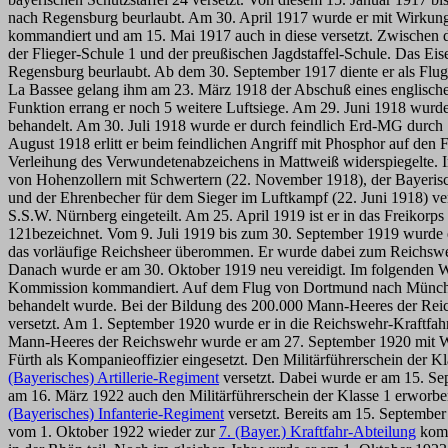
nach Regensburg beurlaubt. Am 30. April 1917 wurde er mit Wirkung
kommandiert und am 15. Mai 1917 auch in diese versetzt. Zwischen 
der Flieger-Schule 1 und der preußischen Jagdstaffel-Schule. Das E
Regensburg beurlaubt. Ab dem 30. September 1917 diente er als Flugze
La Bassee gelang ihm am 23. März 1918 der Abschuß eines englischen 
Funktion errang er noch 5 weitere Luftsiege. Am 29. Juni 1918 wurd
behandelt. Am 30. Juli 1918 wurde er durch feindlich Erd-MG durch 
August 1918 erlitt er beim feindlichen Angriff mit Phosphor auf den
Verleihung des Verwundetenabzeichens in Mattweiß widerspiegelte. 
von Hohenzollern mit Schwertern (22. November 1918), der Bayerische
und der Ehrenbecher für dem Sieger im Luftkampf (22. Juni 1918) verl
S.S.W. Nürnberg eingeteilt. Am 25. April 1919 ist er in das Freikorps 
121bezeichnet. Vom 9. Juli 1919 bis zum 30. September 1919 wurde 
das vorläufige Reichsheer überommen. Er wurde dabei zum Reichsweh
Danach wurde er am 30. Oktober 1919 neu vereidigt. Im folgenden Wi
Kommission kommandiert. Auf dem Flug von Dortmund nach München a
behandelt wurde. Bei der Bildung des 200.000 Mann-Heeres der Rei
versetzt. Am 1. September 1920 wurde er in die Reichswehr-Kraftfah
Mann-Heeres der Reichswehr wurde er am 27. September 1920 mit W
Fürth als Kompanieoffizier eingesetzt. Den Militärführerschein der
(Bayerisches) Artillerie-Regiment
versetzt. Dabei wurde er am 15. S
am 16. März 1922 auch den Militärführerschein der Klasse 1 erworben
(Bayerisches) Infanterie-Regiment
versetzt. Bereits am 15. Septembe
vom 1. Oktober 1922 wieder zur
7. (Bayer.) Kraftfahr-Abteilung
komm