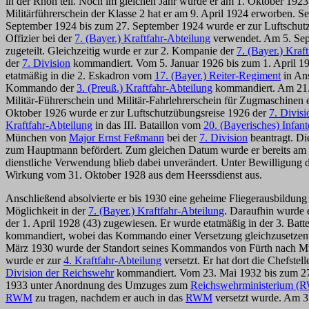
in der Rhön teil. Noch im gleichen Jahr wurde er am 1. Oktober 192
Militärführerschein der Klasse 2 hat er am 9. April 1924 erworben. S
September 1924 bis zum 27. September 1924 wurde er zur Luftschut
Offizier bei der
7. (Bayer.) Kraftfahr-Abteilung
verwendet. Am 5. Sep
zugeteilt. Gleichzeitig wurde er zur 2. Kompanie der
7. (Bayer.) Kraf
der
7. Division
kommandiert. Vom 5. Januar 1926 bis zum 1. April 192
etatmäßig in die 2. Eskadron vom
17. (Bayer.) Reiter-Regiment
in Ans
Kommando der
3. (Preuß.) Kraftfahr-Abteilung
kommandiert. Am 21. M
Militär-Führerschein und Militär-Fahrlehrerschein für Zugmaschinen
Oktober 1926 wurde er zur Luftschutzübungsreise 1926 der
7. Divisi
Kraftfahr-Abteilung
in das III. Bataillon vom
20. (Bayerisches) Infan
München von
Major Ernst Feßmann
bei der
7. Division
beantragt. D
zum Hauptmann befördert. Zum gleichen Datum wurde er bereits am
dienstliche Verwendung blieb dabei unverändert. Unter Bewilligung
Wirkung vom 31. Oktober 1928 aus dem Heerssdienst aus.
Anschließend absolvierte er bis 1930 eine geheime Fliegerausbildung
Möglichkeit in der
7. (Bayer.) Kraftfahr-Abteilung
. Daraufhin wurde 
der 1. April 1928 (43) zugewiesen. Er wurde etatmäßig in der 3. Bat
kommandiert, wobei das Kommando einer Versetzung gleichzusetzen w
März 1930 wurde der Standort seines Kommandos von Fürth nach Mün
wurde er zur
4. Kraftfahr-Abteilung
versetzt. Er hat dort die Chefst
Division der Reichswehr
kommandiert. Vom 23. Mai 1932 bis zum 27.
1933 unter Anordnung des Umzuges zum
Reichswehrministerium 
RWM
zu tragen, nachdem er auch in das
RWM
versetzt wurde. Am 31