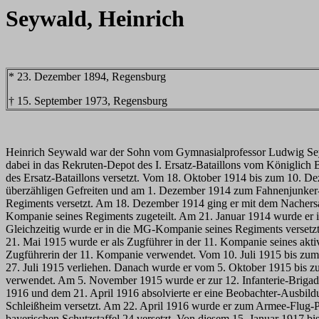
Seywald, Heinrich
* 23. Dezember 1894, Regensburg
† 15. September 1973, Regensburg
Heinrich Seywald war der Sohn vom Gymnasialprofessor Ludwig Seywa
dabei in das Rekruten-Depot des I. Ersatz-Bataillons vom Königlich
des Ersatz-Bataillons versetzt. Vom 18. Oktober 1914 bis zum 10
überzähligen Gefreiten und am 1. Dezember 1914 zum Fahnenjunker-Un
Regiments versetzt. Am 18. Dezember 1914 ging er mit dem Nachersa
Kompanie seines Regiments zugeteilt. Am 21. Januar 1914 wurde er i
Gleichzeitig wurde er in die MG-Kompanie seines Regiments versetzt.
21. Mai 1915 wurde er als Zugführer in der 11. Kompanie seines akti
Zugführerin der 11. Kompanie verwendet. Vom 10. Juli 1915 bis zu
27. Juli 1915 verliehen. Danach wurde er vom 5. Oktober 1915 bis
verwendet. Am 5. November 1915 wurde er zur 12. Infanterie-Brigad
1916 und dem 21. April 1916 absolvierte er eine Beobachter-Ausbildu
Schleißheim versetzt. Am 22. April 1916 wurde er zum Armee-Flug-Pa
bayerischen Schutzstaffel 24 versetzt. Von diesem 15. Januar 1917 b