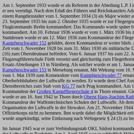
Am 1. September 1933 wurde er als Referent in der Abteilung L.P. I
er neu vereidigt. Nach dem Erlaß des Führers und Reichskanzlers Ado
einem Rangdienstalter vom 1. September 1934 (3) als Major wieder ang
23. September 1935 bis zum 2. Oktober 1935 wurde er zur Fliegerg
Flugkommando Berlin kommandiert. Das Kommando wurde später bis 
kommandiert. Am 10. Februar 1936 wurde er vom 1. März 1936 bis 
Stattdessen wurde er am 12. März 1936 zum Kommandeur der Fliegerg
Kampfgeschwader 152
gebildet, deren Kommandeur er weiter blieb. 
Zeit vom 1. November 1928 bis zum 31. März 1930 als militärische 
(16) zum Oberstleutnant befördert. Vom 6. Januar 1937 bis zum 22.
Flugzeugführerschule Fürth versetzt und gleichzeitig zum Flieger
Ersatz-Abteilungen 13 in Nürnberg. Als solcher wurde er am 1. Ja
Kampfgeschwader 153
in Merseburg ernannt, Mit Wirkung vom 16. 
vom 1. Mai 1939 zum Kommodore vom
Kampfgeschwader 77
ernann
Oberbefehlshabers der Luftwaffe zu werden. Er wurde dem Chef Aus
Dienstbereiches zum Stab vom
KG 77
nach Prag kommandiert. Am 1
Kommandeur der
Großen Kampffliegerschule 4
in Thorn ernannt. Gl
wurde er am 16. Juni 1942 in Thorn durch
Oberst Hans-Joachim Rat
Kommandeur der Waffentechnischen Schulen der Luftwaffe. Ab dem 
Organisation der Luftwaffe in der Slowakei. Am 21. November 1944 w
Offizierkorps nicht zu hemmen. Ihm wurde dabei die Möglichkeit er
wurde angekündigt, seine Entlassung nach Wehrgesetz § 24 (3) zu be
Im Januar 1945 war er zum Verbindungsstab OKL Südost kommandiert.
der Luftwaffe in Pardubitz. Am 1. April 1945 war er schließlich H