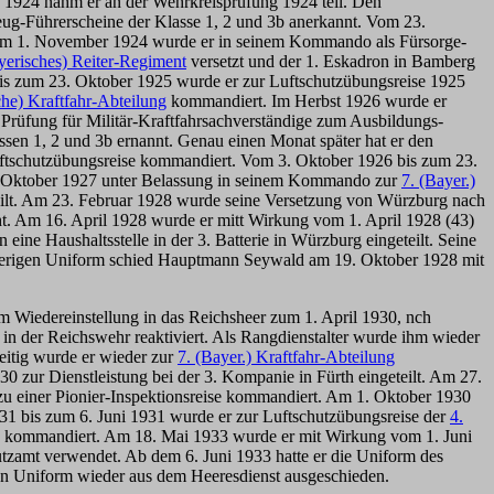
z 1924 nahm er an der Wehrkreisprüfung 1924 teil. Den
zeug-Führerscheine der Klasse 1, 2 und 3b anerkannt. Vom 23.
m 1. November 1924 wurde er in seinem Kommando als Fürsorge-
yerisches) Reiter-Regiment
versetzt und der 1. Eskadron in Bamberg
 zum 23. Oktober 1925 wurde er zur Luftschutzübungsreise 1925
che) Kraftfahr-Abteilung
kommandiert. Im Herbst 1926 wurde er
 Prüfung für Militär-Kraftfahrsachverständige zum Ausbildungs-
sen 1, 2 und 3b ernannt. Genau einen Monat später hat er den
Luftschutzübungsreise kommandiert. Vom 3. Oktober 1926 bis zum 23.
 Oktober 1927 unter Belassung in seinem Kommando zur
7. (Bayer.)
teilt. Am 23. Februar 1928 wurde seine Versetzung von Würzburg nach
t. Am 16. April 1928 wurde er mitt Wirkung vom 1. April 1928 (43)
n eine Haushaltsstelle in der 3. Batterie in Würzburg eingeteilt. Seine
isherigen Uniform schied Hauptmann Seywald am 19. Oktober 1928 mit
m Wiedereinstellung in das Reichsheer zum 1. April 1930, nch
n der Reichswehr reaktiviert. Als Rangdienstalter wurde ihm wieder
eitig wurde er wieder zur
7. (Bayer.) Kraftfahr-Abteilung
zur Dienstleistung bei der 3. Kompanie in Fürth eingeteilt. Am 27.
 einer Pionier-Inspektionsreise kommandiert. Am 1. Oktober 1930
931 bis zum 6. Juni 1931 wurde er zur Luftschutzübungsreise der
4.
kommandiert. Am 18. Mai 1933 wurde er mit Wirkung vom 1. Juni
tzamt verwendet. Ab dem 6. Juni 1933 hatte er die Uniform des
gen Uniform wieder aus dem Heeresdienst ausgeschieden.