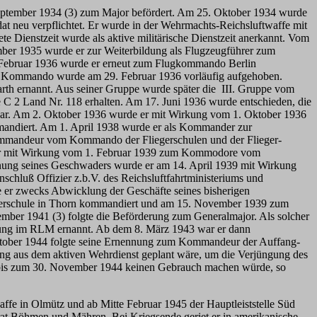
 September 1934 (3) zum Major befördert. Am 25. Oktober 1934 wurde
at neu verpflichtet. Er wurde in der Wehrmachts-Reichsluftwaffe mit
e Dienstzeit wurde als aktive militärische Dienstzeit anerkannt. Vom
er 1935 wurde er zur Weiterbildung als Flugzeugführer zum
 Februar 1936 wurde er erneut zum Flugkommando Berlin
s Kommando wurde am 29. Februar 1936 vorläufig aufgehoben.
th ernannt. Aus seiner Gruppe wurde später die III. Gruppe vom
e C 2 Land Nr. 118 erhalten. Am 17. Juni 1936 wurde entschieden, die
 war. Am 2. Oktober 1936 wurde er mit Wirkung vom 1. Oktober 1936
mandiert. Am 1. April 1938 wurde er als Kommander zur
Kommandeur vom Kommando der Fliegerschulen und der Flieger-
e er mit Wirkung vom 1. Februar 1939 zum Kommodore vom
nung seines Geschwaders wurde er am 14. April 1939 mit Wirkung
chluß Offizier z.b.V. des Reichsluftfahrtministeriums und
er zwecks Abwicklung der Geschäfte seines bisherigen
rschule in Thorn kommandiert und am 15. November 1939 zum
ber 1941 (3) folgte die Beförderung zum Generalmajor. Als solcher
dung im RLM ernannt. Ab dem 8. März 1943 war er dann
tober 1944 folgte seine Ernennung zum Kommandeur der Auffang-
ung aus dem aktiven Wehrdienst geplant wäre, um die Verjüngung des
on bis zum 30. November 1944 keinen Gebrauch machen würde, so
e in Olmütz und ab Mitte Februar 1945 der Hauptleiststelle Süd
at Böhmen und Mähren. Bei Kriegsende geriet er in amerikanische