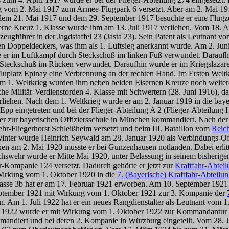
 vom 2. Mai 1917 zum Armee-Flugpark 6 versetzt. Aber am 2. Mai 1917
dem 21. Mai 1917 und dem 29. September 1917 besuchte er eine Flugzeu
iserne Kreuz 1. Klasse wurde ihm am 13. Juli 1917 verliehen. Vom 18.
ugführer in der Jagdstaffel 23 (Jasta 23). Sein Patent als Leutnant v
Doppeldeckers, was ihm als 1. Luftsieg anerkannt wurde. Am 2. Juni 1
e er im Luftkampf durch Steckschuß im linken Fuß verwundet. Daraufhi
Steckschuß im Rücken verwundet. Daraufhin wurde er im Kriegslazarett
 Fluplatz Epinay eine Verbrennung an der rechten Hand. Im Ersten Welt
Im 1. Weltkrieg wurden ihm neben beiden Eisernen Kreuze noch weite
 Militär-Verdienstorden 4. Klasse mit Schwertern (28. Juni 1916), das
iehen. Nach dem 1. Weltkrieg wurde er am 2. Januar 1919 in die bayeri
Epp eingetreten und bei der Flieger-Abteilung A 2 (Flieger-Abteilung Häf
er zur bayerischen Offiziersschule in München kommandiert. Nach der 
r-Fliegerhorst Schleißheim versetzt und beim III. Bataillon vom
Reic
nter wurde Heinrich Seywald am 28. Januar 1920 als Verbindungs-Offi
m 2. Mai 1920 musste er bei Gunzenhausen notlanden. Dabei erlitt e
chswehr wurde er Mitte Mai 1920, unter Belassung in seinem bisherig
r-Kompanie 124 versetzt. Dadurch gehörte er jetzt zur
Kraftfahr-Abtei
irkung vom 1. Oktober 1920 in die
7. (Bayerische) Kraftfahr-Abteilu
 Klasse 3b hat er am 17. Februar 1921 erworben. Am 10. September 192
eptember 1921 mit Wirkung vom 1. Oktober 1921 zur 3. Kompanie der
. Am 1. Juli 1922 hat er ein neues Rangdienstalter als Leutnant vom 1
r 1922 wurde er mit Wirkung vom 1. Oktober 1922 zur Kommandantur I
andiert und bei deren 2. Kompanie in Würzburg eingeteilt. Vom 28. J