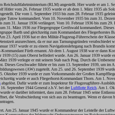
 im Reichsluftfahrtministerium (RLM) angestellt. Hier wurde er am 1.
lf Hitler vom 26. Februar 1935 wurde er ab dem 1. März 1935 als Sold
estellt. Die vom 1. September 1933 bis zum 28. Februar 1935 geleistet
ruppe Tutow kommandiert. Vom 10. November 1935 bis zum 31. Dezemb
zum 31. Januar 1936 verlängert. Vom 10. Februar 1936 bis zum 29.
zum 31. März 1936 zur Fliegergruppe Greifswald kommandiert. Diese
ruppe Barth und gleichzeitig zum Kommandant des Fliegerhorstes Bar
Am 23. April 1936 hat er den Militär-Flugzeug-Führerschein der Klass
Dienstzeit anzurechnen, da er nur aus Tarnungsgründen verabschiedet
 Januar 1937 wurde er zu einem Navigationslehrgang nach Brandis kom
horst-Kommandant Fürth ernannt. Ab dem 1. August 1938 war er dann 
nuar 1939 (15) zum Oberst befördert wurde. Am 26. Januar 1939 wurd
März 1939 verlegte er mit seinem Stab nach Prag. Durch die Umbenen
t. Dieses Geschwader führte er bis zum 13. September 1939, um im Ans
bildungswesen (AW) zugeteilt. Am 25. und 26. September 1939 wurde 
5. Oktober 1939 wurde er zum Vorkommando der Großen Kampffliege
eichzeitig wurde er auch Fliegerhorst-Kommandant Thorn. Am 1. Novem
h
abgelöst. Dafür wurde er zum Inspekteur für Flugzeugführer-Ausbil
16. September 1944 General z.b.V. bei der
Luftflotte Reich
. Am 1. Ok
urde er darüber informiert, dass zum 28. Februar 1945 seine Entlass
öffnet, die Verabschiedung von sich aus zu beantragen. Wenn er dav
antragen.
 Am 25. Januar 1945 wurde er Kommandeur der Leistelle der Luftwaff
öherer Kommandeur der Wehrmacht-Ordnungstruppen im Reichsprotektor