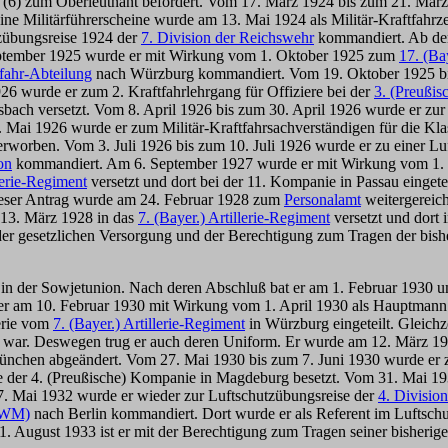
3 (6) zum Oberleutnant befördert. Vom 17. März 1924 bis zum 21. Mär
eine Militärführerscheine wurde am 13. Mai 1924 als Militär-Kraftfahr
zübungsreise 1924 der
7. Division der Reichswehr
kommandiert. Ab de
tember 1925 wurde er mit Wirkung vom 1. Oktober 1925 zum
17. (Ba
tfahr-Abteilung
nach Würzburg kommandiert. Vom 19. Oktober 1925 bis
6 wurde er zum 2. Kraftfahrlehrgang für Offiziere bei der
3. (Preußis
bach versetzt. Vom 8. April 1926 bis zum 30. April 1926 wurde er zur
ai 1926 wurde er zum Militär-Kraftfahrsachverständigen für die Klas
 erworben. Vom 3. Juli 1926 bis zum 10. Juli 1926 wurde er zu einer 
on
kommandiert. Am 6. September 1927 wurde er mit Wirkung vom 1.
terie-Regiment
versetzt und dort bei der 11. Kompanie in Passau einge
ieser Antrag wurde am 24. Februar 1928 zum
Personalamt
weitergereich
 13. März 1928 in das
7. (Bayer.) Artillerie-Regiment
versetzt und dort i
 der gesetzlichen Versorgung und der Berechtigung zum Tragen der b
 in der Sowjetunion. Nach deren Abschluß bat er am 1. Februar 1930 u
er am 10. Februar 1930 mit Wirkung vom 1. April 1930 als Hauptmann i
terie vom
7. (Bayer.) Artillerie-Regiment
in Würzburg eingeteilt. Gleichz
ar. Deswegen trug er auch deren Uniform. Er wurde am 12. März 1930 
chen abgeändert. Vom 27. Mai 1930 bis zum 7. Juni 1930 wurde er zu
elle der 4. (Preußische) Kompanie in Magdeburg besetzt. Vom 31. Mai 1
 Mai 1932 wurde er wieder zur Luftschutzübungsreise der
4. Division
(RWM)
nach Berlin kommandiert. Dort wurde er als Referent im Luftschu
. August 1933 ist er mit der Berechtigung zum Tragen seiner bisheri