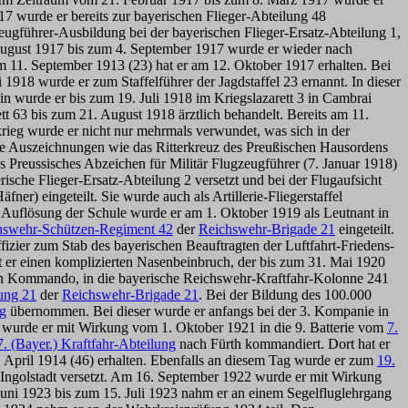
 wurde er bereits zur bayerischen Flieger-Abteilung 48
gführer-Ausbildung bei der bayerischen Flieger-Ersatz-Abteilung 1,
 August 1917 bis zum 4. September 1917 wurde er wieder nach
om 11. September 1913 (23) hat er am 12. Oktober 1917 erhalten. Bei
918 wurde er zum Staffelführer der Jagdstaffel 23 ernannt. In dieser
n wurde er bis zum 19. Juli 1918 im Kriegslazarett 3 in Cambrai
 63 bis zum 21. August 1918 ärztlich behandelt. Bereits am 11.
krieg wurde er nicht nur mehrmals verwundet, was sich in der
re Auszeichnungen wie das Ritterkreuz des Preußischen Hausordens
 Preussisches Abzeichen für Militär Flugzeugführer (7. Januar 1918)
sche Flieger-Ersatz-Abteilung 2 versetzt und bei der Flugaufsicht
ner) eingeteilt. Sie wurde auch als Artillerie-Fliegerstaffel
Auflösung der Schule wurde er am 1. Oktober 1919 als Leutnant in
hswehr-Schützen-Regiment 42
der
Reichswehr-Brigade 21
eingeteilt.
zier zum Stab des bayerischen Beauftragten der Luftfahrt-Friedens-
r einen komplizierten Nasenbeinbruch, der bis zum 31. Mai 1920
en Kommando, in die bayerische Reichswehr-Kraftfahr-Kolonne 241
lung 21
der
Reichswehr-Brigade 21
. Bei der Bildung des 100.000
ng
übernommen. Bei dieser wurde er anfangs bei der 3. Kompanie in
1 wurde er mit Wirkung vom 1. Oktober 1921 in die 9. Batterie vom
7.
7. (Bayer.) Kraftfahr-Abteilung
nach Fürth kommandiert. Dort hat er
. April 1914 (46) erhalten. Ebenfalls an diesem Tag wurde er zum
19.
ngolstadt versetzt. Am 16. September 1922 wurde er mit Wirkung
uni 1923 bis zum 15. Juli 1923 nahm er an einem Segelfluglehrgang