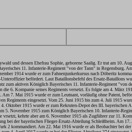
ld und dessen Ehefrau Sophie, geborene Saalig. Er trat am 10. August
 Bayerisches 11. Infanterie-Regiment "von der Tann" in Regensburg. 
. Dezember 1914 wurde er zum Fahnenjunkerkursus nach Döberitz kom
teroffizier befördert. Laut Bataillonsbefehl des Ersatz-Bataillons 
tz zum aktiven Königlich Bayerisches 11. Infanterie-Regiment "von de
n die 6. Kompanie seines Regiments versetzt. Es folgte am 4. März 191
 Am 7. Mai 1915 wurde er zum Leutnant, vorläufig ohne Patent, beförd
ven Regiments eingesetzt. Vom 25. Juni 1915 bis zum 4. Juli 1915 wurd
m 4. Oktober 1915 wurde er zum Rekruten-Depot des III. bayerischen
 zum 5. November 1915 zum Königlich Bayerischen 10. Infanterie-Regi
e vrsetzt, kehrte aber am 6. November 1915 als Zugführer zur 11. K
ng bei der bayerischen Flieger-Ersatz-Abteilung Schleißheim. Am 17. 
rk 2 kommandiert. Am 22. Mai 1916 wurde er als Beobachter bei der K
is zum 4. April 1917 wurde er bei der Flieger-Abteilung 274 eingesetz