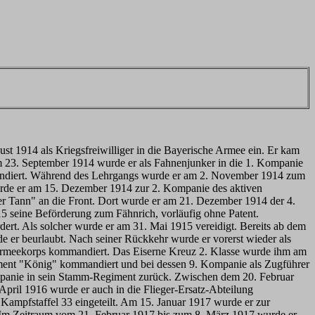
 1914 als Kriegsfreiwilliger in die Bayerische Armee ein. Er kam
Am 23. September 1914 wurde er als Fahnenjunker in die 1. Kompanie
mandiert. Während des Lehrgangs wurde er am 2. November 1914 zum
wurde er am 15. Dezember 1914 zur 2. Kompanie des aktiven
r Tann" an die Front. Dort wurde er am 21. Dezember 1914 der 4.
5 seine Beförderung zum Fähnrich, vorläufig ohne Patent.
ert. Als solcher wurde er am 31. Mai 1915 vereidigt. Bereits ab dem
e er beurlaubt. Nach seiner Rückkehr wurde er vorerst wieder als
 Armeekorps kommandiert. Das Eiserne Kreuz 2. Klasse wurde ihm am
ment "König" kommandiert und bei dessen 9. Kompanie als Zugführer
ompanie in sein Stamm-Regiment zurück. Zwischen dem 20. Februar
April 1916 wurde er auch in die Flieger-Ersatz-Abteilung
ampfstaffel 33 eingeteilt. Am 15. Januar 1917 wurde er zur
t. Im Zeitraum vom 21. Februar 1917 bis zum 8. März 1917 wurde er