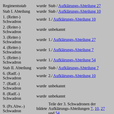
Regimentsstab
wurde
Stab /
Aufklärungs-Abteilung 27
Stab I. Abteilung
wurde
Stab /
Aufklärungs-Abteilung 10
1. (Reiter-)
wurde
1./
Aufklärungs-Abteilung 10
Schwadron
2. (Reiter-)
wurde
unbekannt
Schwadron
3. (Reiter-)
wurde
1./
Aufklärungs-Abteilung 27
Schwadron
4. (Reiter-)
wurde
1./
Aufklärungs-Abteilung 7
Schwadron
5. (Reiter-)
wurde
1./
Aufklärungs-Abteilung 54
Schwadron
Stab II. Abteilung
wurde
Stab /
Aufklärungs-Abteilung 7
6. (Radf.-)
wurde
2./
Aufklärungs-Abteilung 10
Schwadron
7. (Radf.-)
wurde
unbekannt
Schwadron
8. (Radf.-)
wurde
unbekannt
Schwadron
Teile der 3. Schwadronen der
9. (Pz.Abw.-)
bildete
Aufklärungs-Abteilungen
7
,
10
,
27
Schwadron
und
54
.