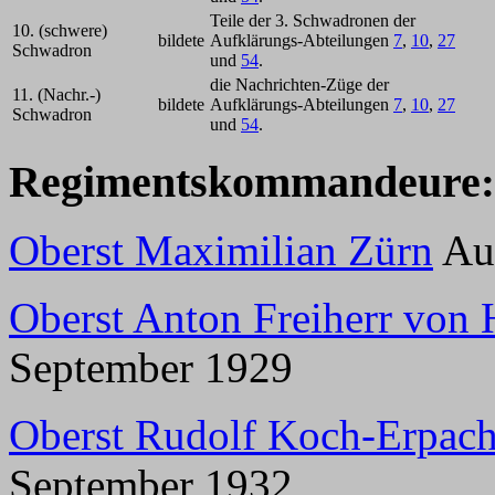
Teile der 3. Schwadronen der
10. (schwere)
bildete
Aufklärungs-Abteilungen
7
,
10
,
27
Schwadron
und
54
.
die Nachrichten-Züge der
11. (Nachr.-)
bildete
Aufklärungs-Abteilungen
7
,
10
,
27
Schwadron
und
54
.
Regimentsk
ommandeure
:
Oberst Maximilian Zürn
Auf
Oberst Anton Freiherr von 
September 1929
Oberst Rudolf Koch-Erpac
September 1932