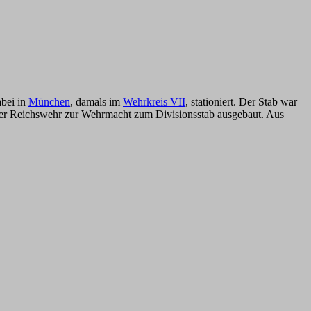
abei in
München
, damals im
Wehrkreis VII
, stationiert. Der Stab war
der Reichswehr zur Wehrmac
ht
zum Divisionsstab ausgebaut. Aus