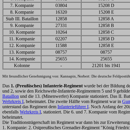
7. Kompanie
03804
15208 D
8. Kompanie
16320
15208 E
Stab III. Bataillon
12858
12858 A
9. Kompanie
27331
12858 B
10. Kompanie
10264
12858 C
11. Kompanie
02207
12858 D
12. Kompanie
11588
12858 E
13. Kompanie
08757
08757
14. Kompanie
25655
25655
Kolonne
-
21201 bis 1941
Mit freundlicher Genehmigung von: Kannapin, Norbert: Die deutsche Feldpostübe
Das
1. (Preußisches) Infanterie-Regiment
wurde bei der Bildung d
und 2, sowie den Reichswehr-Infanterie-Regimentern 5 und 9 gebilde
Bataillon
und die 13. (Minenwerfer) Kompanie stationiert. Das II. Bat
Wehrkreis I
, beheimatet. Die zweite Hälfte vom Regiment war in
Gum
unterstand das Regiment dem
Infanterieführer I
. Noch Anfang der 20i
ebenfalls
Wehrkreis I
, stationiert. Die 6. und 7. Kompanie vom Regim
beheimatet.
Die Traditionsträgerschaft im Regiment war dann bis zur Erweiterung 
1. Kompanie: 2. Ostpreußisches Grenadier-Regiment "König Friedric