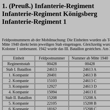
1. (Preuß.) Infanterie-Regiment
Infanterie-Regiment Königsberg
Infanterie-Regiment 1
Feldpostnummern ab der Mobilmachung: Die Einheiten wurden als Tei
Mitte 1940 direkt beim jeweiligen Stab eingetragen. Gleichzeitig wur
Kolonne 1 umbenannt. 1942 wurde das III. Bataillon gestrichen. Am
Einheit
Feldpostnummer
Nummer ab Mitte 1940
Regimentsstab
00428
00428
Stab I. Bataillon
24613
24613 A
1. Kompanie
20401
24613 B
2. Kompanie
15103
24613 C
3. Kompanie
12927
24613 D
4. Kompanie
15094
24613 E
Stab II. Bataillon
15208
15208 A
5. Kompanie
22105
15208 B
6. Kompanie
18162
15208 C