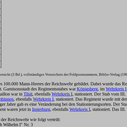
rsicht (3 Bd.), vollständiges Verzeichnis der Feldpostnummern, Biblio-Verlag (
es 100.000 Mann-Heeres der Reichswehr gebildet. Dabei wurde das Re
t. Garnisonsstadt des Regimentsstabes war
Königsberg
, im
Wehrkreis I
aillon war in
Tilsit
, ebenfalls
Wehrkreis I
, stationiert. Der Stab vom III
binnen
, ebenfalls
Wehrkreis I
, stationiert. Das Regiment wurde mit de
ger Jahre gab es eine Veränderung bei den Stationierungsorten. Der St
ent waren jetzt in
Insterburg
, ebenfalls
Wehrkreis I
, stationiert. Das II
der Reichswehr wie folgt verteilt:
h Wilhelm I" Nr. 3