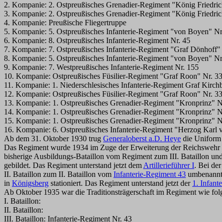
2. Kompanie: 2. Ostpreußisches Grenadier-Regiment "König Friedric
3. Kompanie: 2. Ostpreußisches Grenadier-Regiment "König Friedric
4. Kompanie: Preußische Fliegertruppe
5. Kompanie: 5. Ostpreußisches Infanterie-Regiment "von Boyen" Nr
6. Kompanie: 8. Ostpreußisches Infanterie-Regiment Nr. 45
7. Kompanie: 7. Ostpreußisches Infanterie-Regiment "Graf Dönhoff"
8. Kompanie: 5. Ostpreußisches Infanterie-Regiment "von Boyen" Nr
9. Kompanie: 7. Westpreußisches Infanterie-Regiment Nr. 155
10. Kompanie: Ostpreußisches Füsilier-Regiment "Graf Roon" Nr. 3
11. Kompanie: 1. Niederschlesisches Infanterie-Regiment Graf Kirch
12. Kompanie: Ostpreußisches Füsilier-Regiment "Graf Roon" Nr. 3
13. Kompanie: 1. Ostpreußisches Grenadier-Regiment "Kronprinz" N
14. Kompanie: 1. Ostpreußisches Grenadier-Regiment "Kronprinz" N
15. Kompanie: 1. Ostpreußisches Grenadier-Regiment "Kronprinz" N
16. Kompanie: 6. Ostpreußisches Infanterie-Regiment "Herzog Karl
Ab dem 31. Oktober 1930 trug
Generaloberst a.D. Heye
die Uniform 
Das Regiment wurde 1934 im Zuge der Erweiterung der Reichswehr 
bisherige Ausbildungs-Bataillon vom Regiment zum III. Bataillon u
gebildet. Das Regiment unterstand jetzt dem
Artillerieführer I
. Bei de
II. Bataillon zum II. Bataillon vom
Infanterie-Regiment 43
umbenannt.
in
Königsberg
stationiert. Das Regiment unterstand jetzt der
1. Infant
Ab Oktober 1935 war die Traditionsträgerschaft im Regiment wie folgt
I. Bataillon:
II. Bataillon:
III. Bataillon: Infanterie-Regiment Nr. 43