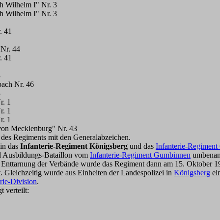
h Wilhelm I" Nr. 3
h Wilhelm I" Nr. 3
. 41
 Nr. 44
. 41
3
bach Nr. 46
3
r. 1
r. 1
r. 1
 von Mecklenburg" Nr. 43
des Regiments mit den Generalabzeichen.
in das
Infanterie-Regiment Königsberg
und das
Infanterie-Regimen
nd Ausbildungs-Bataillon vom
Infanterie-Regiment Gumbinnen
umbenann
r Enttarnung der Verbände wurde das Regiment dann am 15. Oktober 1
 Gleichzeitig wurde aus Einheiten der Landespolizei in
Königsberg
ein
erie-Division
.
 verteilt: