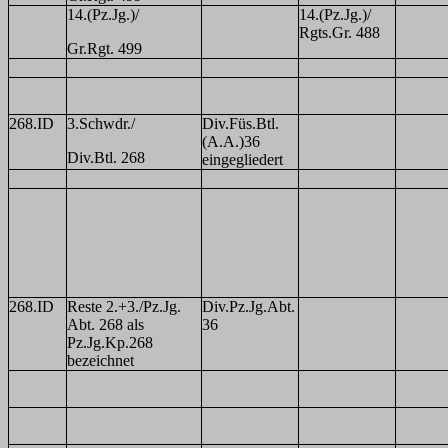
14.(Pz.Jg.)/
14.(Pz.Jg.)/
Rgts.Gr. 488
Gr.Rgt. 499
268.ID
3.Schwdr./
Div.Füs.Btl.
(A.A.)36
Div.Btl. 268
eingegliedert
268.ID
Reste 2.+3./Pz.Jg.
Div.Pz.Jg.Abt.
Abt. 268 als
36
Pz.Jg.Kp.268
bezeichnet