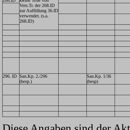
268.ID
kleine Teile von
Vers.Tr. der 268.ID
zur Auffüllung 36.ID
verwendet. (s.a.
268.ID)
296. ID
San.Kp. 2./296
San.Kp. 1/36
(besp.)
(besp)
Diese Angaben sind der Ak