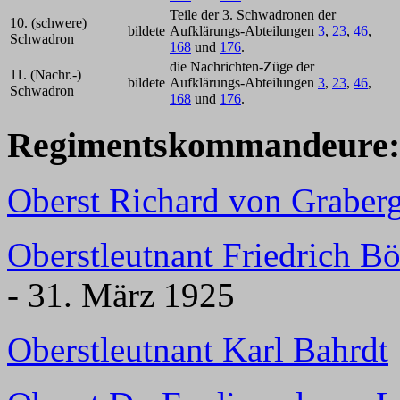
Teile der 3. Schwadronen der
10. (schwere)
bildete
Aufklärungs-Abteilungen
3
,
23
,
46
,
Schwadron
168
und
176
.
die Nachrichten-Züge der
11. (Nachr.-)
bildete
Aufklärungs-Abteilungen
3
,
23
,
46
,
Schwadron
168
und
176
.
Regimentskommandeure:
Oberst Richard von Graber
Oberstleutnant Friedrich 
- 31. März 1925
Oberstleutnant Karl Bahrdt