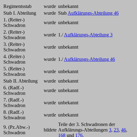
Regimentsstab
wurde
unbekannt
Stab I. Abteilung
wurde
Stab
Aufklärungs-Abteilung 46
1. (Reiter-)
wurde
unbekannt
Schwadron
2. (Reiter-)
wurde
1./
Aufklärungs-Abteilung 3
Schwadron
3. (Reiter-)
wurde
unbekannt
Schwadron
4. (Reiter-)
wurde
1./
Aufklärungs-Abteilung 46
Schwadron
5. (Reiter-)
wurde
unbekannt
Schwadron
Stab II. Abteilung
wurde
unbekannt
6. (Radf.-)
wurde
unbekannt
Schwadron
7. (Radf.-)
wurde
unbekannt
Schwadron
8. (Radf.-)
wurde
unbekannt
Schwadron
Teile der 3. Schwadronen der
9. (Pz.Abw.-)
bildete
Aufklärungs-Abteilungen
3
,
23
,
46
,
Schwadron
168
und
176
.