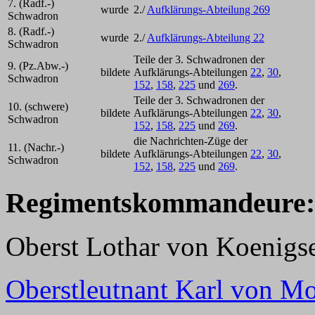
7. (Radf.-)
wurde
2./
Aufklärungs-Abteilung 269
Schwadron
8. (Radf.-)
wurde
2./
Aufklärungs-Abteilung 22
Schwadron
Teile der 3. Schwadronen der
9. (Pz.Abw.-)
bildete
Aufklärungs-Abteilungen
22
,
30
,
Schwadron
152
,
158
,
225
und
269
.
Teile der 3. Schwadronen der
10. (schwere)
bildete
Aufklärungs-Abteilungen
22
,
30
,
Schwadron
152
,
158
,
225
und
269
.
die Nachrichten-Züge der
11. (Nachr.-)
bildete
Aufklärungs-Abteilungen
22
,
30
,
Schwadron
152
,
158
,
225
und
269
.
Regimentskommandeure:
Oberst Lothar von Koenigs
Oberstleutnant Karl von Mo