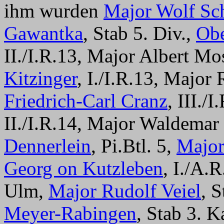
ihm wurden
Major Wolf Sc
Gawantka
, Stab 5. Div.,
Obe
II./I.R.13, Major Albert Mos
Kitzinger
, I./I.R.13, Major 
Friedrich-Carl Cranz
, III./
II./I.R.14, Major Waldemar 
Dennerlein
, Pi.Btl. 5,
Major
Georg on Kutzleben
, I./A.
Ulm,
Major Rudolf Veiel
, 
Meyer-Rabingen
, Stab 3. K