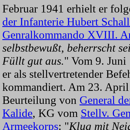
Februar 1941 erhielt er fo
der Infanterie Hubert Schal
Genralkommando XVIII. A
selbstbewußt, beherrscht se
Füllt gut aus.
" Vom 9. Juni
er als stellvertretender Bef
kommandiert. Am 23. April 
Beurteilung von
General der
Kalide
, KG vom
Stellv. G
Armeekorps
: "
Klug mit Nei