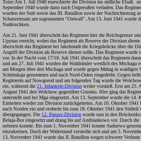
Toize Am 1. Juli 1940 marschierte die Division ins südliche Elsaß,
September 1940 wurde dann nach Ostpreußen verladen. Das Regiment w
wurden der Stab sowie das III. Bataillon sowie der Nachrichtenzug a
Schanzeinsatz am sogenannten "Ostwall". Am 13. Juni 1941 wurde de
Nattkischken.
Am 21. Juni 1941 überschritt das Regiment hier die Reichsgrenze u
Upynas erreicht, wobei das Regiment als Reserve der Division dien
überschritt das Regiment bei Jakobstadt die Kriegsbrücke über die 
Angriff der Division als Reserve dienen sollte. Das Regiment wurd
vor. In der Nacht vom 17/18. Juli 1941 überschritt das Regiment dan
und am 27. Juli 1941 wurden die Waldränder westlich des Mschaga er
am Morgen über den Mschaga und wurde gegen Mittag in waldigen S
Schimskaja genommen und nach Nord-Osten eingedreht. Gegen heftige
Regiments auf Nowgorod und am folgenden Tag wurde die Wolchow-In
ein, während die
21. Infanterie-Division
weiter vorstieß. Erst am 25.
August 1941 den Wolchow gegenüber Grusino. Hier ging das Regimen
unterstellt und bei Mga eingesetzt. Am 13. September wurde die 14.
Einheiten wieder zur Division zurückgetreten. Am 16. Oktober 1941 
nach Norden ein und eroberte bis zum 18. Oktober 1941 den Südteil
übergegangen. Die
12. Panzer-Division
wurde nun in den Brückenkopf
Belaja-Bor eingesetzt und drang bis auf Andriankowo vor. Durch die
nehmen konnte. Bis zum 1. November 1941 konnte Sadnewo genomm
einzukreisen. Doch der Widerstand versteifte sich und am 5. Novem
13. November 1941 wurde das II. Bataillon wegen schwerer Verluste