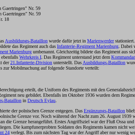
n Gaertringen" Nr. 59
n Gaertringen" Nr. 59
r. 18
Das
Ausbildungs-Bataillon
wurde dafür jetzt in
Marienwerder
stationier
bildete das Regiment auch das
Infanterie-Regiment Marienburg
. Dabei 
iment Marienburg
umbenannt. Gleichzeitig bildete das Regiment aus sich 
, ebenfalls
Wehrkreis I
. Das Regiment unterstand jetzt dem
Kommandant
t der
21.Infanterie-Division
unterstellt. Das
Ausbildungs-Bataillon
wurd
s zur Mobilmachung auf folgende Standorte verteilt:
erechtigung erteilt, die Uniform des Regiments mit den Generalabzei
egiment neu gebildet. Ebenfalls im Oktober 1936 wurden dem Regim
s-Bataillon
in
Deutsch Eylau
.
hierte der polnischen Grenze entgegen. Das
Ergänzungs-Bataillon
blie
 polnische Grenze vor. Noch während der Nacht zum 26. August 1939 w
n die Grenze herangeführt. Erstes Angriffsziel war der Fluß Ossa un
r liegen. Die kampfunerprobten Soldaten des Regiments kamen nicht w
nt 24
verlegt. Bis zum nächsten Tag war der Angriff aber nur wenig 