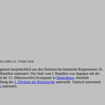
1980), ISBN-10: 3764811838
iment hauptsächlich aus den Reichswehr-Infanterie-Regimentern 10,
 Bataillon stationiert. Der Stab vom I. Bataillon war dagegen mit der
d die 13. (Minenwerfer) Kompanie in
Marienburg
, ebenfalls
ellung der
1. Division der Reichswehr
unterstellt. Taktisch unterstand
u
stationiert.