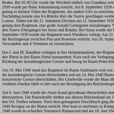
Boden. Bis 16.30 Uhr wurde die Weichsel südlich von Graudenz err
1939 wurde per Bahn Johannisburg erreicht. Am 8. September 1939 
gelang es kleinen Teilen des Regiments, das andere Ufer zu erreiche
Nachmittag konnte eine 8-t-Brücke über die Narew geschlagen wer
Lomza. Daher trat die 21. Infanterie-Division am 11. September 19
gelang dem Regiment, eine große Anzahl Gefangener einzubringen. N
den Narew-Übergängen bei Suraz und Bokiny. Bei Surza wurde der 
September 1939 wurde das Regiment nach Wasilkow verlegt, Am 21. 
die Reichsgrenze zwischen Pisa und Rosensee erreicht. Am 26. Septe
Verwundete und 4 Vermisste zu verzeichnen.
Das I. und III. Bataillon verlegten in ihre Heimatstandorte, der Re
den Rhein in den Raum Ahrtal transportiert. Kurz nach der Verlegu
Richtung der luxemburgischen Grenze und bezog im Raum Prüm-Hill
Am 10. Mai 1940 stand das Regiment im Raum Andernach weit von d
die luxemburgische Grenze überschritten und am 14. Mai 1940 Bastog
französische Grenze überschritten. Bei Charleville wurde die Maas ü
Artillerie-Duellen blieb es hier nach der Beseitigung des Brückenkopfe
Am 9. Juni 1940 wurde der Aisne-Kanal gewaltsam überschritten un
überzusetzen. Die Panzerkräfte stießen aus diesem Brückenkopf am 
den Ort Perthes nehmen. Nach dem gelungenen Durchbruch ging die D
1940 Revigny an der Marne erreicht. Hier kam es nochmals zu Kämpf
1940 wurde im schnellen Vormarsch Rimaucourt und am 18. Juni 1940