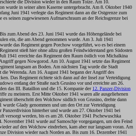
rschierte die Division wieder in den Raum Toize. Am 10.
lon wurde in seiner alten Kaserne untergebracht. Am 8. Oktober 1940
fang Juni 1941 verlegte das Regiment dann an die Ostgrenze zum
hte es seinen zugewiesenen Aufmarschraum an der Reichsgrenze bei
. Bis zum Abend des 23. Juni 1941 wurde das Höhengelände bei
haulen ein, die am Abend genommen wurde. Am 3. Juli 1941
41 wurde das Regiment gegen Porchow vorgeführt, wo es bei einem
egiment stieß hier ohne allzu großen Feindwiderstand gen Südosten
 Juli 1941 erreichte das Regiment den Raum östlich von Michalkina
er Angriff gegen Nowgorod. Am 10. August 1941 setzte das Regiment
giment langsam an Boden. Am nächsten Tag wurde die Stadt
t die Werenda. Am 16. August 1941 begann der Angriff des
 Das Regiment richtete sich dann auf der Insel zur Verteidigung
hudowo entlang der Straße nach Grusino vor und erreichte am 26.
n das III. Bataillon und die 15. Kompanie der
12. Panzer-Division
iffe zu meistern. Erst Mitte Oktober 1941 waren alle ausgeliehenen
giment überschritt den Wolchow südlich von Grusino, drehte dann
1941 wurde Glady genommen und um den Ort zur Verteidigung
 Panzerdivision hinterher und wurde am 27. Oktober 1941 bei
Luft versorgt werden, bis es am 28. Oktober 1941 Pschewuschka
4. November 1941 wurde auf Samoschje vorgegangen, um den Feind
n wieder auf den Wolchow eindrehen, kam aber nur langsam voran. Am
ganze Division wieder nach Norden an. Bis zum 16. Dezember 1941