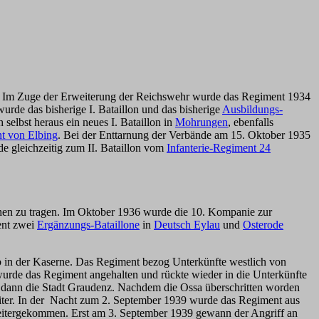
t. Im Zuge der Erweiterung der Reichswehr wurde das Regiment 1934
wurde das bisherige I. Bataillon und das bisherige
Ausbildungs-
selbst heraus ein neues I. Bataillon in
Mohrungen
, ebenfalls
 von Elbing
. Bei der Enttarnung der Verbände am 15. Oktober 1935
e gleichzeitig zum II. Bataillon vom
Infanterie-Regiment 24
chen zu tragen. Im Oktober 1936 wurde die 10. Kompanie zur
ent zwei
Ergänzungs-Bataillone
in
Deutsch Eylau
und
Osterode
b in der Kaserne. Das Regiment bezog Unterkünfte westlich von
urde das Regiment angehalten und rückte wieder in die Unterkünfte
d dann die Stadt Graudenz. Nachdem die Ossa überschritten worden
eiter. In der Nacht zum 2. September 1939 wurde das Regiment aus
weitergekommen. Erst am 3. September 1939 gewann der Angriff an