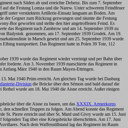
giment nach Süden ab und erreichte Debenz. Bis zum 7. September
ff auf die Festung Lomza und die Narew. Unter schwerem Feindfeuer
riff unter verstärktem Artillerie-Einsatz langsam an Boden. Am
urde der Gegner zum Rückzug gezwungen und räumte die Festung
ny-Bor geworfen und stellte den hier angetroffenen Feind. Es
chierte das Regiment nach Zambrow und am 14. September 1939 zu
z von Bialystok genommen, am 17. September 1939 Grodek. Am 19.
arkationslinie in Marsch gesetzt und am 25. September 1939 wurde
lbing transportiert. Das Regiment hatte in Polen 39 Tote, 112
Oktober 1939 wurde das Regiment wieder vereinigt und per Bahn über
pfer forderte. Am 3. November 1939 marschierte das Regiment in
nt Anfang März 1940 in den Raum Mayen-Ettringen.
13. Mai 1940 Prüm erreicht. Am gleichen Tag wurde bei Dasburg
nfanterie-Division
die Brücke über den Sémois und bald darauf die
ei Rethel wurde am 18. Mai 1940 die Aisne erreicht. Außer einigen
gsbrücke über die Aisne zu bauen, um das
XXXIX. Armeekorps
, den schnellen Truppen zu folgen. Am Abend konnte das Regiment
 St. Pierre erreicht und über St. Mard und Givry wurde am 15. Juni
 folgenden Tag über eine Kriegsbrücke überschritten. Am 17. Juni
Auvillares. Nach dem Waffenstillstand lag das Regiment im Raum