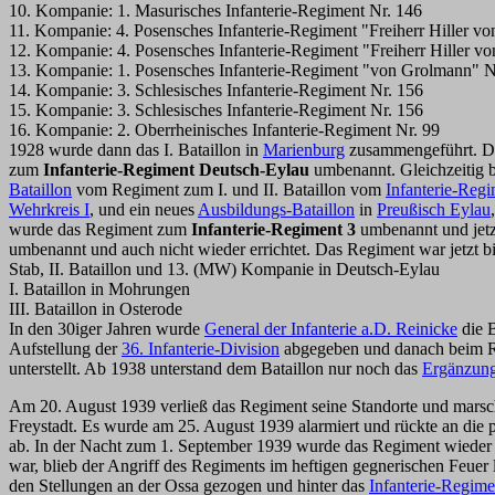
10. Kompanie: 1. Masurisches Infanterie-Regiment Nr. 146
11. Kompanie: 4. Posensches Infanterie-Regiment "Freiherr Hiller vo
12. Kompanie: 4. Posensches Infanterie-Regiment "Freiherr Hiller vo
13. Kompanie: 1. Posensches Infanterie-Regiment "von Grolmann" N
14. Kompanie: 3. Schlesisches Infanterie-Regiment Nr. 156
15. Kompanie: 3. Schlesisches Infanterie-Regiment Nr. 156
16. Kompanie: 2. Oberrheinisches Infanterie-Regiment Nr. 99
1928 wurde dann das I. Bataillon in
Marienburg
zusammengeführt. 
zum
Infanterie-Regiment Deutsch-Eylau
umbenannt. Gleichzeitig 
Bataillon
vom Regiment zum I. und II. Bataillon vom
Infanterie-Reg
Wehrkreis I
, und ein neues
Ausbildungs-Bataillon
in
Preußisch Eylau
wurde das Regiment zum
Infanterie-Regiment 3
umbenannt und jetz
umbenannt und auch nicht wieder errichtet. Das Regiment war jetzt bi
Stab, II. Bataillon und 13. (MW) Kompanie in Deutsch-Eylau
I. Bataillon in Mohrungen
III. Bataillon in Osterode
In den 30iger Jahren wurde
General der Infanterie a.D. Reinicke
die B
Aufstellung der
36. Infanterie-Division
abgegeben und danach beim R
unterstellt. Ab 1938 unterstand dem Bataillon nur noch das
Ergänzung
Am 20. August 1939 verließ das Regiment seine Standorte und marsc
Freystadt. Es wurde am 25. August 1939 alarmiert und rückte an die
ab. In der Nacht zum 1. September 1939 wurde das Regiment wieder a
war, blieb der Angriff des Regiments im heftigen gegnerischen Feue
den Stellungen an der Ossa gezogen und hinter das
Infanterie-Regime