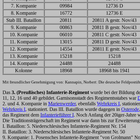
7. Kompanie
09984
12736 D
8. Kompanie
16772
12736 E
Stab III. Bataillon
20811
20811 A gestr. Nov/43
9. Kompanie
00863
20811 B gestr. Nov/43
10. Kompanie
06010
20811 C gestr. Nov/43
11. Kompanie
13015
20811 D gestr. Nov/43
12. Kompanie
14554
20811 E gestr. Nov/43
13. Kompanie
15218
15218
14. Kompanie
24488
24488
Kolonne
18968
18968 bis 1941
Mit freundlicher Genehmigung von: Kannapin, Norbert: Die deutsche Feldpostübe
Das
3. (Preußisches) Infanterie-Regiment
wurde bei der Bildung de
11, 12, 16 und 40 gebildet. Garnisonsstadt des Regimentsstabes war
D
2. und 4. Kompanie in
Marienwerder
, ebenfalls
Wehrkreis I
, stationi
Wehrkreis I
, stationiert. Das III. Bataillon wurde dagegen in
Osterode
das Regiment dem
Infanterieführer I
. Noch Anfang der 20iger-Jahre 
Die Traditionsträgerschaft im Regiment war dann bis zur Erweiterung 
I. Bataillon: 5. Niederschlesisches Infanterie-Regiment Nr. 154
II. Bataillon: 3. Niederschlesisches Infanterie-Regiment Nr. 50
9. Kompanie: 1. Posensches Infanterie-Regiment "von Grolmann" Nr