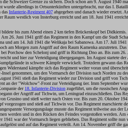
 um die Schweizer Grenze zu sichern. Doch schon am 9. August 1940 ma
urde allerdings in Ortsunterkünften untergebracht, nur das I. Batail
n das
Infanterie-Regiment 407
abgegeben und danach wieder ersetzt. An
r Raum westlich von Insterburg erreicht und am 18. Juni 1941 erreic
nd bildete bis zum Abend einen 2 km tiefen Brückenkopf bei Didkiemis
te. Am 26. Juni 1941 griff das Regiment in den Kampf um die Stadt Sc
Düna und am 14. Juli 1941 die Welikaja bei Sabanowa. Am 17. Juli 19
e noch am Morgen zum Angriff auf den Raum Kamenka anzutreten. Das R
n bei Porchow den Schelonj und griff in Richtung Dno an. Bis zum 26.
reicht und hier zur Verteidigung übergegangen. Im August startete d
umpfgelände in schwere Kämpfe verwickelt. Trotzdem gewann das Re
n Widerstand kämpfte sich das Regiment weiter voran und überschrit
sel genommen, um den Vormarsch der Division nach Norden zu decken.
 August 1941 stieß das Regiment wieder zur Division und griff von Tsc
t an der "Wolchow"-Front zur Verteidigung üer. Imm September wurde
 Kompanie der
18. Infanterie-Division
zugeführt, um die russischen Angr
begann der Angriff auf Tichwin, um Leningrad einzuschließen. Das Re
 von Grusino und stieß weiter nach Osten vor. Bis zum 20. Oktober 
 vorgezogen und stieß auf Tichwin vor. Das Regiment marschierte der
 angespannte Versorgungslage musste das Regiment teilweise aus der 
en werden und in den Rücken des Feindes vorgestoßen werden. Am 
ber 1941 war der Vormarsch liegen geblieben. Das Regiment sollte nu
 aufgelöst und auf das Regiment verteilt. Am 14. November griff die 