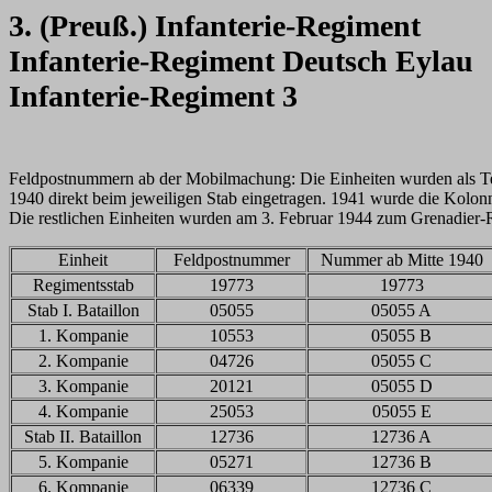
3. (Preuß.) Infanterie-Regiment
Infanterie-Regiment Deutsch Eylau
Infanterie-Regiment 3
Feldpostnummern ab der Mobilmachung: Die Einheiten wurden als Tei
1940 direkt beim jeweiligen Stab eingetragen. 1941 wurde die Kolon
Die restlichen Einheiten wurden am 3. Februar 1944 zum Grenadier
Einheit
Feldpostnummer
Nummer ab Mitte 1940
Regimentsstab
19773
19773
Stab I. Bataillon
05055
05055 A
1. Kompanie
10553
05055 B
2. Kompanie
04726
05055 C
3. Kompanie
20121
05055 D
4. Kompanie
25053
05055 E
Stab II. Bataillon
12736
12736 A
5. Kompanie
05271
12736 B
6. Kompanie
06339
12736 C