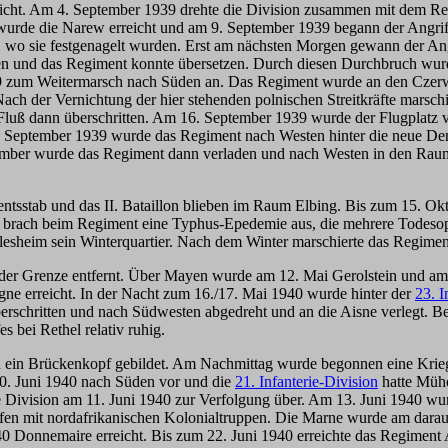
eicht. Am 4. September 1939 drehte die Division zusammen mit dem Re
wurde die Narew erreicht und am 9. September 1939 begann der Angri
n, wo sie festgenagelt wurden. Erst am nächsten Morgen gewann der Ang
den und das Regiment konnte übersetzen. Durch diesen Durchbruch w
39 zum Weitermarsch nach Süden an. Das Regiment wurde an den Czerwo
ach der Vernichtung der hier stehenden polnischen Streitkräfte mars
Fluß dann überschritten. Am 16. September 1939 wurde der Flugplat
September 1939 wurde das Regiment nach Westen hinter die neue Dem
mber wurde das Regiment dann verladen und nach Westen in den Raum E
gimentsstab und das II. Bataillon blieben im Raum Elbing. Bis zum 15. 
ng brach beim Regiment eine Typhus-Epedemie aus, die mehrere Todeso
esheim sein Winterquartier. Nach dem Winter marschierte das Regime
er Grenze entfernt. Über Mayen wurde am 12. Mai Gerolstein und am 
ne erreicht. In der Nacht zum 16./17. Mai 1940 wurde hinter der
23. I
berschritten und nach Südwesten abgedreht und an die Aisne verlegt. B
s bei Rethel relativ ruhig.
d ein Brückenkopf gebildet. Am Nachmittag wurde begonnen eine Krie
10. Juni 1940 nach Süden vor und die
21. Infanterie-Division
hatte Mühe
ivision am 11. Juni 1940 zur Verfolgung über. Am 13. Juni 1940 wurde
en mit nordafrikanischen Kolonialtruppen. Die Marne wurde am darauf
 Donnemaire erreicht. Bis zum 22. Juni 1940 erreichte das Regiment 