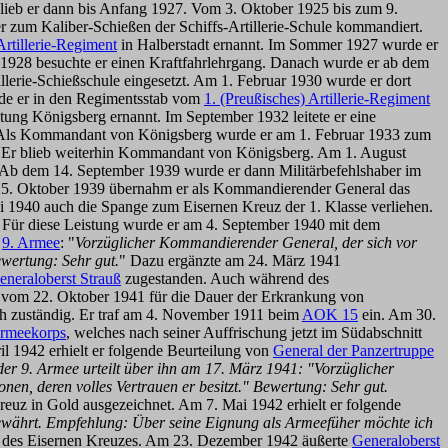
lieb er dann bis Anfang 1927. Vom 3. Oktober 1925 bis zum 9.
 zum Kaliber-Schießen der Schiffs-Artillerie-Schule kommandiert.
Artillerie-Regiment
in Halberstadt ernannt. Im Sommer 1927 wurde er
t 1928 besuchte er einen Kraftfahrlehrgang. Danach wurde er ab dem
lerie-Schießschule eingesetzt. Am 1. Februar 1930 wurde er dort
de er in den Regimentsstab vom
1. (Preußisches) Artillerie-Regiment
g Königsberg ernannt. Im September 1932 leitete er eine
. Als Kommandant von Königsberg wurde er am 1. Februar 1933 zum
. Er blieb weiterhin Kommandant von Königsberg. Am 1. August
ie. Ab dem 14. September 1939 wurde er dann Militärbefehlshaber im
 25. Oktober 1939 übernahm er als Kommandierender General das
i 1940 auch die Spange zum Eisernen Kreuz der 1. Klasse verliehen.
. Für diese Leistung wurde er am 4. September 1940 mit dem
r
9. Armee
: "
Vorzüglicher Kommandierender General, der sich vor
ewertung: Sehr gut.
" Dazu ergänzte am 24. März 1941
eneraloberst Strauß
zugestanden. Auch während des
 vom 22. Oktober 1941 für die Dauer der Erkrankung von
ch zuständig. Er traf am 4. November 1911 beim
AOK 15
ein. Am 30.
Armeekorps
, welches nach seiner Auffrischung jetzt im Südabschnitt
il 1942 erhielt er folgende Beurteilung von
General der Panzertruppe
er 9. Armee urteilt über ihn am 17. März 1941: "Vorzüglicher
en, deren volles Vertrauen er besitzt." Bewertung: Sehr gut.
euz in Gold ausgezeichnet. Am 7. Mai 1942 erhielt er folgende
ewährt. Empfehlung: Über seine Eignung als Armeefüher möchte ich
uz des Eisernen Kreuzes. Am 23. Dezember 1942 äußerte
Generaloberst