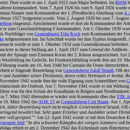
setzt. Dort wurde er am 1. April 1922 zum Major befördert. Im
RWM
b
dienst kommandiert. Vom 7. April 1926 bis zum 9. April 1926 wurde er
eutnant Hasper zum Kommandeur der I. (Preußische) Abteilung vom
4. 
 Februar 1927 festgesetzt wurde. Vom 2. August 1928 bis zum 7. Augus
terbog
eingesetzt. Anscheinend wurde er dort als Kommandeur der Artil
de er zum Gasschutzlehrgang F kommandiert. Am 1. Oktober 1930 wur
als Nachfolger von
Generalmajor Fritz Koch
zum Kommandant der Festun
ke
teilgenommen hat. Im Anschluß wurde bei ihm Typhus festgestellt
ehrmacht wurde er zum 1. Oktober 1934 zum Generalleutnant befördert
ancierte in dieser Stellung am 1. April 1937 zum General der Artiller
 mit der Spange zum Eisernen Kreuz der 2. Klasse ausgezeichnet. Am
im Westfeldzug ins Gefecht. Im Frankreichfeldzug wurde ihm am 19. Ma
en Führung wurde am 10. Juni 1940 bei Carmain die Oisne überschritten
rhielt er folgende Beurteilung von
Generaloberst Adolf Strauß
, OB de
und Ausbilder seiner Divisionen, deren volles Vertrauen er besitzt. B
 November 1941 wurde ihm die volle Eignung zum Armeeführer von
G
elabschnitt der Ostfront. Am 7. November 1941 wurde er mit Wirkung
 Diese war für den Schutz der Kanalküste in Belgien und Nordfrankrei
Am 7. März 1942 übernahm er wieder sein Kommando über das
VIII. 
am 10. März 1942 das
AOK 15
an
Generaloberst Curt Haase
. Am 1. Apr
ch, daher Beurteilung noch nicht möglich. Generaloberst Strauß, OB d
agend bewährt hat. Sehr guter Erzieher und Ausbilder seiner Division
er voll geeignet."
" Am 22. April 1942 wurde er mit dem Deutschen Kr
esgruppe Süd
: "
In den schweren Kämpfen des vorigen Sommers voll b
r Wolga erhielt er am 2. Dezember 1942 das Eichenlaub zum Ritterkre