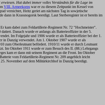
t erwiesen. Hat dabei immer volles Verständnis für die Lage im
nem
VIII. Armeekorps
war er zu diesem Zeitpunkt im Kessel von
ad vernichtet, Heitz geriet am nächsten Tag in sowjetische
dann in Krassnogorsk beerdigt. Laut Sterberegister ist er bereits im
. Er kam dabei zum Feldartillerie-Regiment Nr. 72 "Hochmeister".
iert. Danach wurde er anfangs als Batterieoffizier in der 5.
endet. Im Folgejahr und 1906 wurde er als Batterieoffizier bei der 1.
ster in Danzig verwendet. Am 1. Oktober 1907 wurde er als
1910 zum Oberleutnant befördert. 1910/11 wurde er durch Leutnant
esetzt. Im Oktober 1911 wurde er zum Besuch des II. (88.) Lehrgangs
ieges kam er dann mit seinem Regiment an die Front. Im Oktober
tterie vom Feldartillerie-Regiment Nr. 209 angeblich leicht
 25. November auf dem Militärkirchhof in Danzig beerdigt.