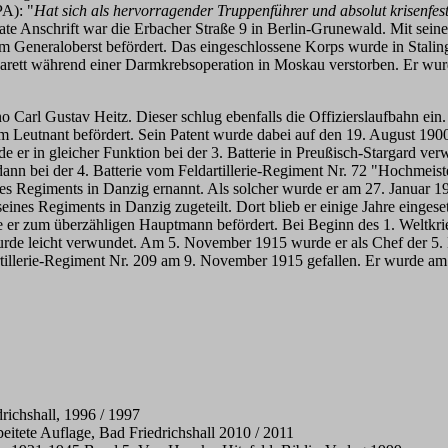
PA): "
Hat sich als hervorragender Truppenführer und absolut krisenfes
vate Anschrift war die Erbacher Straße 9 in Berlin-Grunewald. Mit sei
m Generaloberst befördert. Das eingeschlossene Korps wurde in Stalingr
arett während einer Darmkrebsoperation in Moskau verstorben. Er wurde 
Carl Gustav Heitz. Dieser schlug ebenfalls die Offizierslaufbahn ein
utnant befördert. Sein Patent wurde dabei auf den 19. August 1900 dat
 er in gleicher Funktion bei der 3. Batterie in Preußisch-Stargard verw
 dann bei der 4. Batterie vom Feldartillerie-Regiment Nr. 72 "Hochmei
ines Regiments in Danzig ernannt. Als solcher wurde er am 27. Januar 
e seines Regiments in Danzig zugeteilt. Dort blieb er einige Jahre eing
e er zum überzähligen Hauptmann befördert. Bei Beginn des 1. Weltkr
de leicht verwundet. Am 5. November 1915 wurde er als Chef der 5. Ba
rtillerie-Regiment Nr. 209 am 9. November 1915 gefallen. Er wurde am
richshall, 1996 / 1997
beitete Auflage, Bad Friedrichshall 2010 / 2011