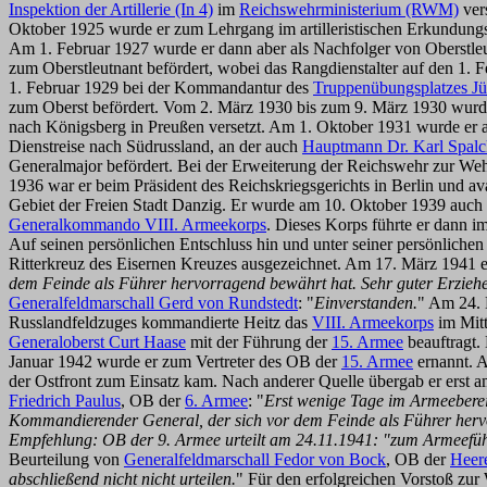
Inspektion der Artillerie (In 4)
im
Reichswehrministerium (RWM)
ver
Oktober 1925 wurde er zum Lehrgang im artilleristischen Erkundungs
Am 1. Februar 1927 wurde er dann aber als Nachfolger von Oberstl
zum Oberstleutnant befördert, wobei das Rangdienstalter auf den 1.
1. Februar 1929 bei der Kommandantur des
Truppenübungsplatzes Jü
zum Oberst befördert. Vom 2. März 1930 bis zum 9. März 1930 wur
nach Königsberg in Preußen versetzt. Am 1. Oktober 1931 wurde er 
Dienstreise nach Südrussland, an der auch
Hauptmann Dr. Karl Spalc
Generalmajor befördert. Bei der Erweiterung der Reichswehr zur W
1936 war er beim Präsident des Reichskriegsgerichts in Berlin und av
Gebiet der Freien Stadt Danzig. Er wurde am 10. Oktober 1939 auch
Generalkommando VIII. Armeekorps
. Dieses Korps führte er dann 
Auf seinen persönlichen Entschluss hin und unter seiner persönlich
Ritterkreuz des Eisernen Kreuzes ausgezeichnet. Am 17. März 1941 e
dem Feinde als Führer hervorragend bewährt hat. Sehr guter Erzieher 
Generalfeldmarschall Gerd von Rundstedt
: "
Einverstanden.
" Am 24.
Russlandfeldzuges kommandierte Heitz das
VIII. Armeekorps
im Mitt
Generaloberst Curt Haase
mit der Führung der
15. Armee
beauftragt.
Januar 1942 wurde er zum Vertreter des OB der
15. Armee
ernannt. 
der Ostfront zum Einsatz kam. Nach anderer Quelle übergab er erst 
Friedrich Paulus
, OB der
6. Armee
: "
Erst wenige Tage im Armeeberei
Kommandierender General, der sich vor dem Feinde als Führer hervorr
Empfehlung: OB der 9. Armee urteilt am 24.11.1941: "zum Armeeführ
Beurteilung von
Generalfeldmarschall Fedor von Bock
, OB der
Heer
abschließend nicht nicht urteilen.
" Für den erfolgreichen Vorstoß zu