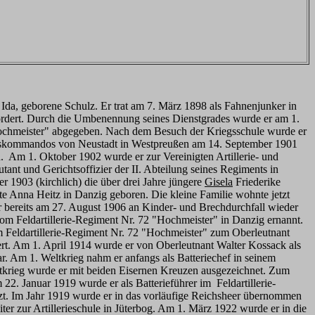
da, geborene Schulz. Er trat am 7. März 1898 als Fahnenjunker in
ördert. Durch die Umbenennung seines Dienstgrades wurde er am 1.
Hochmeister" abgegeben. Nach dem Besuch der Kriegsschule wurde er
irkskommandos von Neustadt in Westpreußen am 14. September 1901
d. Am 1. Oktober 1902 wurde er zur Vereinigten Artillerie- und
nt und Gerichtsoffizier der II. Abteilung seines Regiments in
er 1903 (kirchlich) die über drei Jahre jüngere
Gisela
Friederike
e Anna Heitz in Danzig geboren. Die kleine Familie wohnte jetzt
r bereits am 27. August 1906 an Kinder- und Brechdurchfall wieder
vom Feldartillerie-Regiment Nr. 72 "Hochmeister" in Danzig ernannt.
m Feldartillerie-Regiment Nr. 72 "Hochmeister" zum Oberleutnant
t. Am 1. April 1914 wurde er von Oberleutnant Walter Kossack als
r. Am 1. Weltkrieg nahm er anfangs als Batteriechef in seinem
tkrieg wurde er mit beiden Eisernen Kreuzen ausgezeichnet. Zum
2. Januar 1919 wurde er als Batterieführer im Feldartillerie-
tzt. Im Jahr 1919 wurde er in das vorläufige Reichsheer übernommen
r zur Artillerieschule in Jüterbog. Am 1. März 1922 wurde er in die