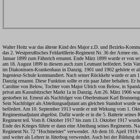
Walter Heitz war das älteste Kind des Major z.D. und Bezirks-Komm
das 2. Westpreußisches Feldartillerie-Regiment Nr. 36 der Armee e
Januar 1899 zum Fähnrich ernannt. Ende März 1899 wurde er von se
am 18. August 1899 in diesem auch zum Leutnant befördert. Sein Va
im Diakonissen-Krankenhaus in Danzig. 1901 und 1902 gehörte er als B
Ingenieur-Schule kommandiert. Nach seiner Rückkehr wurde er am 15.
Danzig ernannt. Diese Funktion sollte er ein paar Jahre behalten. Er 
Caroline von Below, Tochter vom Major Ulrich von Below, in Span
privat am Kassubitzscher Markt 1a in Danzig. Am 26. März 1906 wu
gestorben ist. Erneut als Nachfolger von Oberleutnant Karl Brunneng
Sein Nachfolger als Abteilungsadjutant am gleichen Standort wurde 
befördert. Am 10. September 1913 wurde er mit Wirkung vom 1. Okto
Regimentsadjutant abgelöst. Dafür wurde er in die 5. Batterie seine
Regiment teil. Vom 8. Oktober 1917 bis zum 13. Oktober 1917 wurde
Ende des Krieges führte er dann eine Abteilung seines Regiments. Na
Regiment Nr. 72 "Hochmeister" verwendet. Ab dem 10. April 1919 wur
und weiter als Lehrer in Jüterbog verwendet. Auch bei der Bildung d