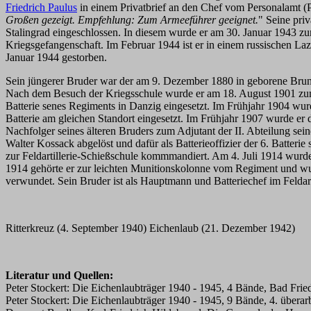
Friedrich Paulus
in einem Privatbrief an den Chef vom Personalamt (
Großen gezeigt. Empfehlung: Zum Armeeführer geeignet.
" Seine pri
Stalingrad eingeschlossen. In diesem wurde er am 30. Januar 1943 zu
Kriegsgefangenschaft. Im Februar 1944 ist er in einem russischen Laz
Januar 1944 gestorben.
Sein jüngerer Bruder war der am 9. Dezember 1880 in geborene Bruno 
Nach dem Besuch der Kriegsschule wurde er am 18. August 1901 zum Le
Batterie senes Regiments in Danzig eingesetzt. Im Frühjahr 1904 wurde
Batterie am gleichen Standort eingesetzt. Im Frühjahr 1907 wurde er
Nachfolger seines älteren Bruders zum Adjutant der II. Abteilung se
Walter Kossack abgelöst und dafür als Batterieoffizier der 6. Batteri
zur Feldartillerie-Schießschule kommmandiert. Am 4. Juli 1914 wurd
1914 gehörte er zur leichten Munitionskolonne vom Regiment und wur
verwundet. Sein Bruder ist als Hauptmann und Batteriechef im Felda
Ritterkreuz (4. September 1940) Eichenlaub (21. Dezember 1942)
Literatur und Quellen:
Peter Stockert: Die Eichenlaubträger 1940 - 1945, 4 Bände, Bad Fried
Peter Stockert: Die Eichenlaubträger 1940 - 1945, 9 Bände, 4. überar