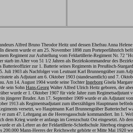
andeurs Alfred Bruno Theodor Heitz und dessen Ehefrau Anna Helene I
in. In diesem wurde er am 25. November 1898 zum Portepeefähnrich bef
inem Regiment zur Aufstellung vom Feldartillerie-Regiment Nr. 72 "
ter starb im Alter von 51 1/2 Jahren als Bezirkskommandeur des Bez
atterieoffizier zur 1. Batterie seines Regiments in Preußisch-Stargar
 Juli 1903 als Nachfolger von Leutnant Karl Brunnengräber zum Adjuta
heiratete als Adjutant am 6. Oktober 1903 (standesamtlich) und 7. Oktob
dau. Am 14. August 1904 wurde seine Tochter
Ingeborg
Gisela Margaret
rde sein Sohn
Hans-Georg
Walter Alfred Ulrich Heitz geboren, der abe
räber wurde er 1. Oktober 1907 für viele Jahre zum Regimetsadjutant 
sein jüngerer Bruder. Am 17. September 1909 wurde er als Adjutant vo
ber 1913 als Regimentsadjutant zum überzähligen Hauptmann beförder
s Regiments versetzt, wo Hauptmann Karl Brunnengräber Batteriechef wa
 er zum 47. Lehrgang an die Heeresgasschule kommandiert. Im 1. Wel
ch dem Krieg wurde er anfangs im Grenzschutz Ost eingesetzt. Ab dem 2
de er als Lehrer an der Feldartillerie-Schießschule Jüterbog eingese
es 200.000 Mann-Heeres der Reichswehr gehörte er Mitte Mai 1920 weite