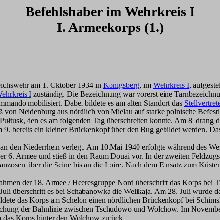
Befehlshaber im Wehrkreis I
I. Armeekorps (1.)
eichswehr am 1. Oktober 1934 in
Königsberg
, im
Wehrkreis I
, aufgest
ehrkreis I
zuständig. Die Bezeichnung war vorerst eine Tarnbezeichn
ndo mobilisiert. Dabei bildete es am alten Standort das
Stellvertr
ieß von Neidenburg aus nördlich von Mielau auf starke polnische Be
Pułtusk, den es am folgenden Tag überschreiten konnte. Am 8. drang 
 9. bereits ein kleiner Brückenkopf über den Bug gebildet werden. Da
an den Niederrhein verlegt. Am 10.Mai 1940 erfolgte während des Wes
 der 6. Armee und stieß in den Raum Douai vor. In der zweiten Feldzugs
nzosen über die Seine bis an die Loire. Nach dem Einsatz zum Küstens
hmen der 18. Armee / Heeresgruppe Nord überschritt das Korps bei T
uli überschritt es bei Schabanowka die Welikaja. Am 28. Juli wurde da
ildete das Korps am Schelon einen nördlichen Brückenkopf bei Schims
echung der Bahnlinie zwischen Tschudowo und Wolchow. Im November
ch das Korps hinter den Wolchow zurück.