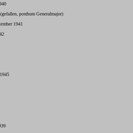
940
(gefallen, posthum Generalmajor)
ezember 1941
42
 1945
939