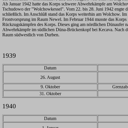
Ab Januar 1942 hatte das Korps schwere Abwehrkämpfe am Wolchow 
Tschudowo der "Wolchowkessel". Vom 22. bis 28. Juni 1942 engte 
schließlich. Im Anschlúß stand das Korps weiterhin am Wolchow. Im
Frontvorsprung im Raum Newel. Im Februar 1944 musste das Korps 
Rückzugskämpfen des Korps. Dieses ging am nördlichen Dünaufer nac
Abwehrkämpfe im südlichen Düna-Brückenkopf bei Kecava. Nach dem 
Raum südwestlich von Durben.
1939
Datum
26. August
9. Oktober
Grenzab
31. Oktober
1940
Datum
1. Januar