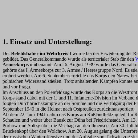
1. Einsatz und Unterstellung:
Der
Befehlshaber im Wehrkreis I
wurde bei der Erweiterung der R
gebildet. Das Generalkommando wurde als territorialer Stab für den
W
Armeekorps
umbenannt. Am 26. August 1939 wurde das Generalkomma
gehörte das I. Armeekorps zur 3. Armee / Heeresgruppe Nord. Es st
erobert werden. Am 6. September erreichte das Korps den Narew bei 
polnischen Widerstand stießen. Trotz anhaltenden Kämpfen konnte am
und vor Praga.
Im Anschluss an den Polenfeldzug wurde das Korps an die Westfront 
Korps stand dabei mit der 1. und 11. Infanterie-Division im Verband
folgten Durchbruchskämpfe an der Somme und die Verfolgung der Fra
September 1940 in die Heimat nach Ostpreußen zurücktransportiert.
Ab dem 22. Juni 1941 nahm das Korps am Rußlandfeldzug teil. Im Ra
Schaulen und weiter über Bausk zur Düna bei Friedrichstadt. Am 13. J
Porhow und Soltzy über die Mschaga an den Ilmensee. Am 30. Juli b
Brückenkopf über den Wolchow. Am 20. August gelang die Unterbr
der russischen Winteroffensive und der Aufgabe von Tichwin zog si