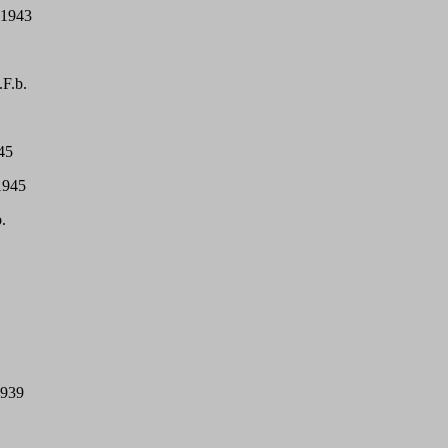
 1943
.F.b.
45
1945
.
1939