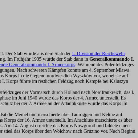
ellt. Der Stab wurde aus dem Stab der
1. Division der Reichswehr
ung. Im Frühjahr 1935 wurde der Stab dann in
Generalkommando I.
etende Generalkommando I. Armeekorps
. Während des Polenfeldzuges
festigungen. Nach schweren Kämpfen konnte am 4. September Mlawa
das Korps in die Gegend nordwestlich Wyszków vor, wobei sie auf
s I. Korps führte im restlichen Feldzug noch Kämpfe bei Kaluszyn
tfeldzuges der Vormarsch durch Holland nach Nordfrankreich, das I.
phase im Juni 1940 wurde das Korps der 4. Armee unterstellt. Es
chutz bei der 7. Armee an der Atlantikküste wurde das Korps im
ilsit die Memel und marschierte über Tauroggen und Kelme auf
s Korps der 16. Armee unterstellt. Im Anschluss marschierte es über
k. Am 14. August erreichte das Korps Nowgorod und bildete einen
 stieß das Korps über den Wolchow nach Gruzino vor. Nach Beginn