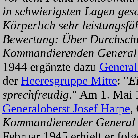
in schwierigsten Lagen gesch
Körperlich sehr leistungsfä
Bewertung: Über Durchschn
Kommandierenden General v
1944 ergänzte dazu
General
der
Heeresgruppe Mitte
: "
E
sprechfreudig.
" Am 1. Mai 
Generaloberst Josef Harpe
,
Kommandierender General w
Februar 1945 erhielt er fol