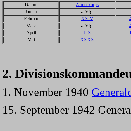
Datum
Armeekorps
Januar
z. Vfg.
Februar
XXIV
März
z. Vfg.
April
LIX
Mai
XXXX
2. Divisionskommandeu
1. November 1940
General
15. September 1942
Genera