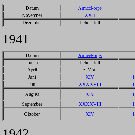
Datum
Armeekorps
November
XXII
Dezember
Lehrstab II
1941
Datum
Armeekorps
Januar
Lehrstab II
April
z. Vfg.
Juni
XIV
1
Juli
XXXXVIII
1
August
XIV
1
September
XXXXVIII
1
Oktober
XIV
1
1942