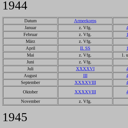
1944
Datum
Armeekorps
Januar
z. Vfg.
Februar
z. Vfg.
März
z. Vfg.
April
II. SS
Mai
z. Vfg.
1. 
Juni
z. Vfg.
Juli
XXXXVI
August
III
September
XXXXVIII
Oktober
XXXXVIII
November
z. Vfg.
1945