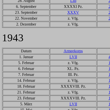
28. August
LIII
6. September
XXXXI Pz.
23. September
XXXV
22. November
z. Vfg.
2. Dezember
z. Vfg.
1943
Datum
Armeekorps
1. Januar
LVII
5. Februar
z. Vfg.
6. Februar
XL. Pz.
7. Februar
III. Pz.
14. Februar
z. Vfg.
18. Februar
XXXXVIII. Pz.
21. Februar
z. Vfg.
23. Februar
XXXXVIII. Pz.
5. März
LVII
15. Mai
z. Vfg.