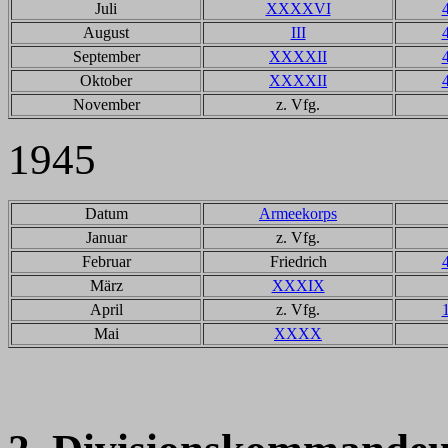
Juli
XXXXVI
August
III
September
XXXXII
Oktober
XXXXII
November
z. Vfg.
1945
Datum
Armeekorps
Januar
z. Vfg.
Februar
Friedrich
März
XXXIX
April
z. Vfg.
Mai
XXXX