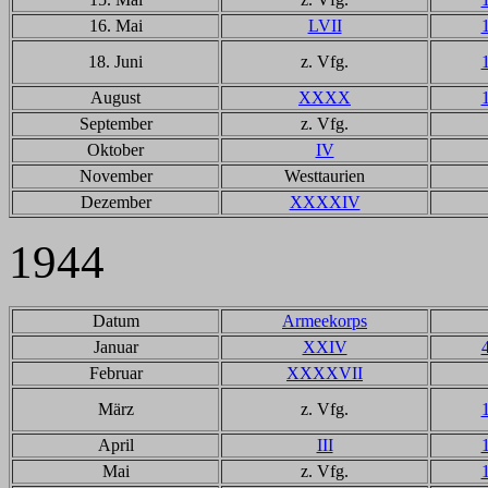
16. Mai
LVII
18. Juni
z. Vfg.
August
XXXX
September
z. Vfg.
Oktober
IV
November
Westtaurien
Dezember
XXXXIV
1944
Datum
Armeekorps
Januar
XXIV
Februar
XXXXVII
März
z. Vfg.
April
III
Mai
z. Vfg.