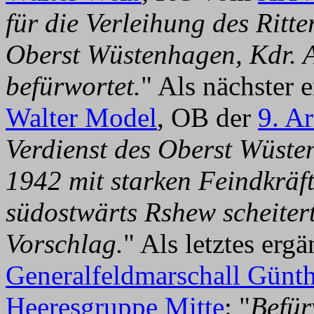
für die Verleihung des Ritt
Oberst Wüstenhagen, Kdr. A
befürwortet.
" Als nächster 
Walter Model
, OB der
9. A
Verdienst des Oberst Wüste
1942 mit starken Feindkräf
südostwärts Rshew scheitert
Vorschlag.
" Als letztes erg
Generalfeldmarschall Günt
Heeresgruppe Mitte
: "
Befür