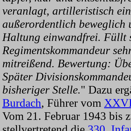
veranlagt, artilleristisch e
außerordentlich beweglich u
Haltung einwandfrei. Füllt s
Regimentskommandeur sehr 
mitreißend. Bewertung: Üb
Später Divisionskommandeu
bisheriger Stelle.
" Dazu er
Burdach
, Führer vom
XXVI
Vom 21. Februar 1943 bis z
stellvertretend die
330. Infa