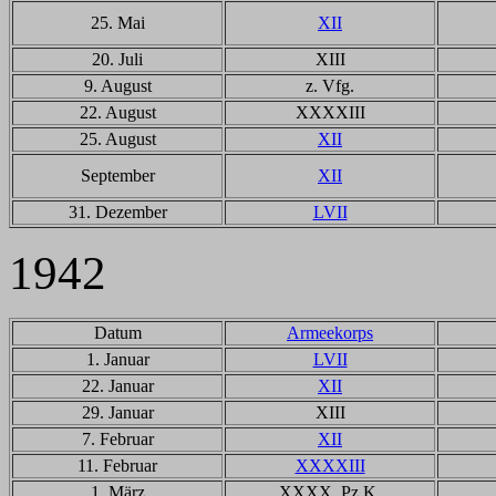
25. Mai
XII
20. Juli
XIII
9. August
z. Vfg.
22. August
XXXXIII
25. August
XII
September
XII
31. Dezember
LVII
1942
Datum
Armeekorps
1. Januar
LVII
22. Januar
XII
29. Januar
XIII
7. Februar
XII
11. Februar
XXXXIII
1. März
XXXX. Pz.K.