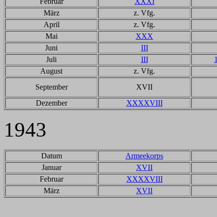
Februar
XXXI
März
z. Vfg.
April
z. Vfg.
Mai
XXX
Juni
III
Juli
III
August
z. Vfg.
September
XVII
Dezember
XXXXVIII
1943
Datum
Armeekorps
Januar
XVII
Februar
XXXXVIII
März
XVII