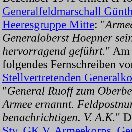
Generalfeldmarschall Günt
Heeresgruppe Mitte
: "
Armee
Generaloberst Hoepner sei
hervorragend geführt.
" Am 
folgendes Fernschreiben v
Stellvertretenden General
"
General Ruoff zum Oberbef
Armee ernannt. Feldpostnu
benachrichtigen. V. A.K.
" D
Stv. GK V. Armeekorps
,
Gen