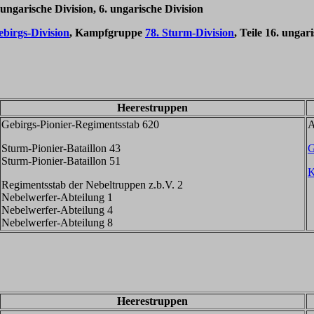
. ungarische Division, 6. ungarische Division
ebirgs-Division
, Kampfgruppe
78. Sturm-Division
, Teile 16. ungar
Heerestruppen
Gebirgs-Pionier-Regimentsstab 620
A
Sturm-Pionier-Bataillon 43
G
Sturm-Pionier-Bataillon 51
K
Regimentsstab der Nebeltruppen z.b.V. 2
Nebelwerfer-Abteilung 1
Nebelwerfer-Abteilung 4
Nebelwerfer-Abteilung 8
Heerestruppen