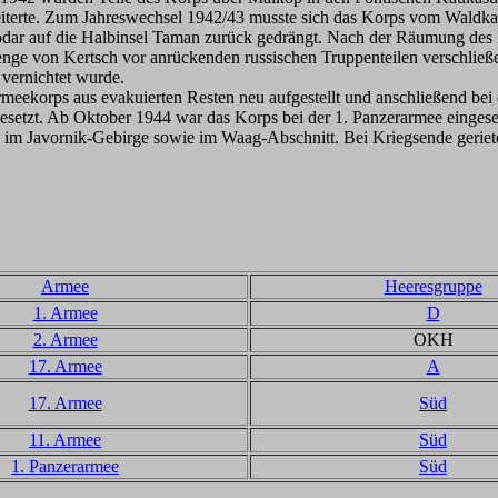
heiterte. Zum Jahreswechsel 1942/43 musste sich das Korps vom Wald
ar auf die Halbinsel Taman zurück gedrängt. Nach der Räumung des 
nge von Kertsch vor anrückenden russischen Truppenteilen verschließe
 vernichtet wurde.
orps aus evakuierten Resten neu aufgestellt und anschließend bei d
setzt. Ab Oktober 1944 war das Korps bei der 1. Panzerarmee einges
s im Javornik-Gebirge sowie im Waag-Abschnitt. Bei Kriegsende geriet
Armee
Heeresgruppe
1. Armee
D
2. Armee
OKH
17. Armee
A
17. Armee
Süd
11. Armee
Süd
1. Panzerarmee
Süd