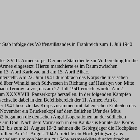
Stab infolge des Waffenstillstandes in Frankreich zum 1. Juli 1940
des XVIII. Armeekorps. Der neue Stab diente zur Vorbereitung für die
Armee eingesetzt. Hierzu marschierte es im Raum zwischen
m 13. April Karlovac und am 15. April Bihac.
terstellt. Am 22. Juni 1941 durchbrach das Korps die russischen
d über Winniki nach Südwesten in Richtung auf Husiatyn vor. Mitte
 nach Ternowka vor, das am 27. Juli 1941 erreicht wurde. Am 2.
 zum XXXXVIII. Panzerkorps herstellen. In der folgenden Kämpfen
chselte dabei in den Befehlsbereich der 11. Armee. Am 8.
 1941 besetzte das Korps zusammen mit italienischen Einheiten das
. November ein Brückenkopf auf dem östlichen Ufer des Mius
2 begannen die deutschen Angriffsoperationen an der südlichen
stow am Don. Nach dem Vormarsch in den Kaukasus konnte das Korps
 12. bis zum 21. August 1942 nahmen die Gebirgsjäger die Hochpässe
räften. Am 21. August 1942 erreichte ein Hochgebirgszug aus
s verlegt, um von hier aus zur Schwarzmeerküste durchzubrechen,