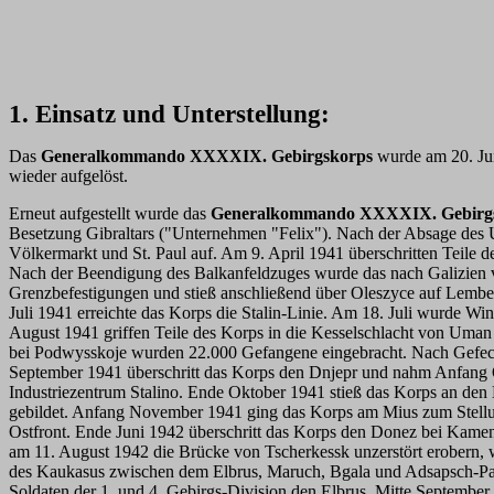
1. Einsatz und Unterstellung:
Das
Generalkommando XXXXIX. Gebirgskorps
wurde am 20. Jun
wieder aufgelöst.
Erneut aufgestellt wurde das
Generalkommando XXXXIX. Gebirg
Besetzung Gibraltars ("Unternehmen "Felix"). Nach der Absage des 
Völkermarkt und St. Paul auf. Am 9. April 1941 überschritten Teile 
Nach der Beendigung des Balkanfeldzuges wurde das nach Galizien ve
Grenzbefestigungen und stieß anschließend über Oleszyce auf Lembe
Juli 1941 erreichte das Korps die Stalin-Linie. Am 18. Juli wurde W
August 1941 griffen Teile des Korps in die Kesselschlacht von Uma
bei Podwysskoje wurden 22.000 Gefangene eingebracht. Nach Gefech
September 1941 überschritt das Korps den Dnjepr und nahm Anfang O
Industriezentrum Stalino. Ende Oktober 1941 stieß das Korps an de
gebildet. Anfang November 1941 ging das Korps am Mius zum Stellung
Ostfront. Ende Juni 1942 überschritt das Korps den Donez bei Kame
am 11. August 1942 die Brücke von Tscherkessk unzerstört erobern,
des Kaukasus zwischen dem Elbrus, Maruch, Bgala und Adsapsch-Pass
Soldaten der 1. und 4. Gebirgs-Division den Elbrus. Mitte Septembe