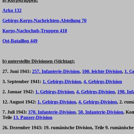
a) Korpstruppen:
Arko 132
Gebirgs-Korps-Nachrichten-Abteilung 70
Korps-Nachschub-Truppen 418
Ost-Bataillon 449
b) unterstellte Divisionen (Stichtag):
27. Juni 1941:
257. Infanterie-Division
,
100. leichte Division
,
1. G
3. September 1941:
1. Gebirgs-Division
,
4. Gebirgs-Division
2. Januar 1942:
1. Gebirgs-Division
,
4. Gebirgs-Division
,
198. Inf
12. August 1942:
1. Gebirgs-Division
,
4. Gebirgs-Division
, 2. rum
7. Juli 1943:
370. Infanterie-Division
,
50. Infanterie-Division
, Ko
Teile
13. Panzer-Division
26. Dezember 1943: 19. rumänische Division, Teile 9. rumänische 