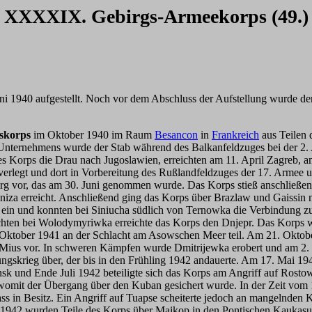
XXXXIX. Gebirgs-Armeekorps (49.)
i 1940 aufgestellt. Noch vor dem Abschluss der Aufstellung wurde der 
skorps
im Oktober 1940 im Raum
Besancon
in
Frankreich
aus Teilen 
Unternehmens wurde der Stab während des Balkanfeldzuges bei der 2. 
des Korps die Drau nach Jugoslawien, erreichten am 11. April Zagreb, a
rlegt und dort in Vorbereitung des Rußlandfeldzuges der 17. Armee un
rg vor, das am 30. Juni genommen wurde. Das Korps stieß anschließen
inniza erreicht. Anschließend ging das Korps über Brazlaw und Gaissin
n ein und konnten bei Siniucha südlich von Ternowka die Verbindung
ten bei Wolodymyriwka erreichte das Korps den Dnjepr. Das Korps we
ktober 1941 an der Schlacht am Asowschen Meer teil. Am 21. Oktober
n Mius vor. In schweren Kämpfen wurde Dmitrijewka erobert und am 2
skrieg über, der bis in den Frühling 1942 andauerte. Am 17. Mai 194
nsk und Ende Juli 1942 beteiligte sich das Korps am Angriff auf Ro
 womit der Übergang über den Kuban gesichert wurde. In der Zeit vom
 in Besitz. Ein Angriff auf Tuapse scheiterte jedoch an mangelnden K
r 1942 wurden Teile des Korps über Maikop in den Pontischen Kaukasu