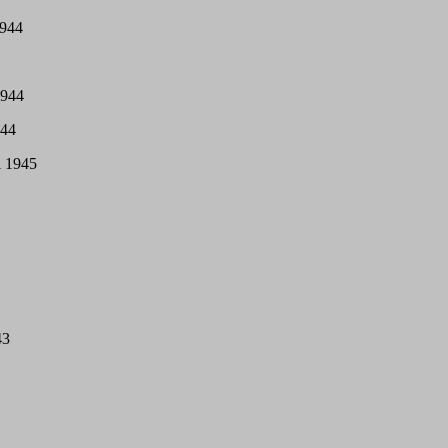
1944
1944
944
i 1945
43