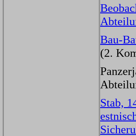
Beobac
Abteil
Bau-Bat
(2. Ko
Panzerj
Abteil
Stab, 1
estnisc
Sicher