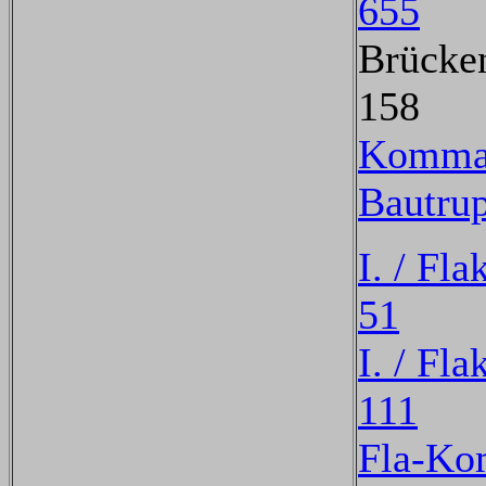
655
Brücke
158
Komman
Bautru
I. / Fl
51
I. / Fl
111
Fla-Ko