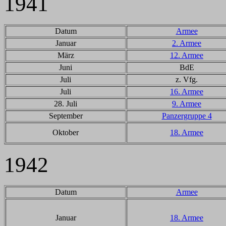
1941
Datum
Armee
Januar
2. Armee
März
12. Armee
Juni
BdE
Juli
z. Vfg.
Juli
16. Armee
28. Juli
9. Armee
September
Panzergruppe 4
Oktober
18. Armee
1942
Datum
Armee
Januar
18. Armee