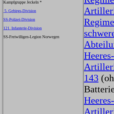
Kampfgruppe Jeckeln *
Artiller
5. Gebirgs-Division
Regime
SS-Polizei-Division
121. Infanterie-Division
schwere
SS-Freiwilligen-Legion Norwegen
Abteil
Heeres
Artille
143
(oh
Batteri
Heeres
Artille