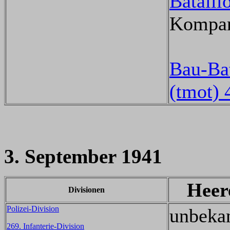
Bataill
Kompan
Bau-Bat
(tmot) 
3. September 1941
Heer
Divisionen
Polizei-Division
unbeka
269. Infanterie-Division