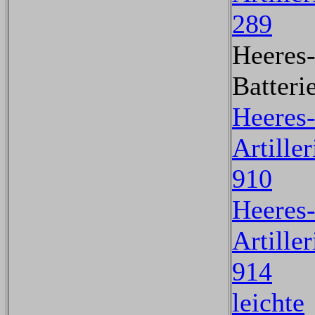
289
Heeres
Batteri
Heeres
Artille
910
Heeres
Artille
914
leichte